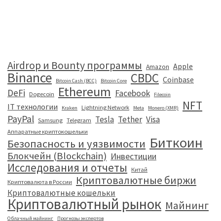
Airdrop и Bounty программы
Apple
Amazon
Binance
CBDC
Coinbase
Bitcoin Cash (BCC)
Bitcoin Core
Ethereum
DeFi
Facebook
Dogecoin
Filecoin
NFT
IT технологии
Lightning Network
Kraken
Meta
Monero (XMR)
PayPal
Tesla
Tether
Visa
Samsung
Telegram
Аппаратные криптокошельки
Биткоин
Безопасность и уязвимости
Блокчейн (Blockchain)
Инвестиции
Исследования и отчеты
Китай
Криптовалютные биржи
Криптовалюта в России
Криптовалютные кошельки
Криптовалютный рынок
Майнинг
Облачный майнинг
Прогнозы экспертов