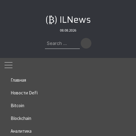
Skip
to
(₿) ILNews
content
08.08.2026
Search
for:
Главная
Новости DeFi
Bitcoin
Home
»
Bitcoin
»
Вилли Ву рассказал, когда завершится
стагнация биткоина
Blockchain
Вилли Ву рассказал, когда
Аналитика
завершится стагнация биткоина