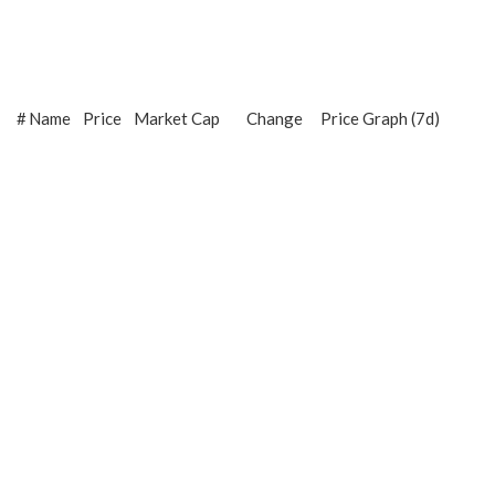
#
Name
Price
Market Cap
Change
Price Graph (7d)