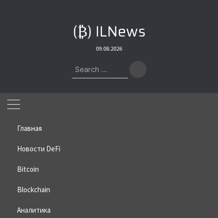
Skip
to
(₿) ILNews
content
09.08.2026
Search
for:
Главная
Новости DeFi
Bitcoin
Home
»
Bitcoin
»
В Trezor назвали главный риск для
криптоинвесторов
Blockchain
В Trezor назвали главный риск
Аналитика
для криптоинвесторов