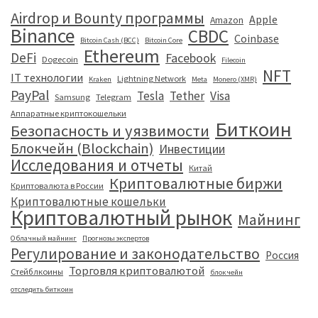
Airdrop и Bounty программы
Apple
Amazon
Binance
CBDC
Coinbase
Bitcoin Cash (BCC)
Bitcoin Core
Ethereum
DeFi
Facebook
Dogecoin
Filecoin
NFT
IT технологии
Lightning Network
Kraken
Meta
Monero (XMR)
PayPal
Tesla
Tether
Visa
Samsung
Telegram
Аппаратные криптокошельки
Биткоин
Безопасность и уязвимости
Блокчейн (Blockchain)
Инвестиции
Исследования и отчеты
Китай
Криптовалютные биржи
Криптовалюта в России
Криптовалютные кошельки
Криптовалютный рынок
Майнинг
Облачный майнинг
Прогнозы экспертов
Регулирование и законодательство
Россия
Торговля криптовалютой
Стейблкоины
блокчейн
отследить биткоин