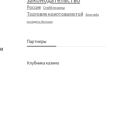
законодательство
Россия
Стейблкоины
Торговля криптовалютой
блокчейн
отследить биткоин
Партнеры
ом
Клубника казино
,