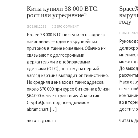
Киты купили 38 000 BTC:
SpaceX
рост или усреднение?
выручк
году
06.08.2026
ZERO COMMENT
06.08.202
Более 38 000 BTC поступило на адреса
Руководс
накопления — один из крупнейших
долгосро
притоков в такие кошельки. Обычно их
мнению, 
связывают с долгосрочными
может до
держателями и внебиржевыми
До выход
сделками (OTC), поэтому на первый
рассчиты
взгляд картина выглядит оптимистично.
Маск озв
Но средняя цена входа таких адресов
отчетной
около $70 000 при курсе биткоина вблизи
компании
$64 000 меняет трактовку. Аналитик
во вторн
CryptoQuant под псевдонимом
достигло
abramchart […]
ЧИТАТЬ Д
ЧИТАТЬ ДАЛЬШЕ