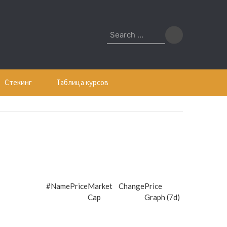
Search
for:
Стекинг
Таблица курсов
#
Name
Price
Market
Change
Price
Cap
Graph (7d)