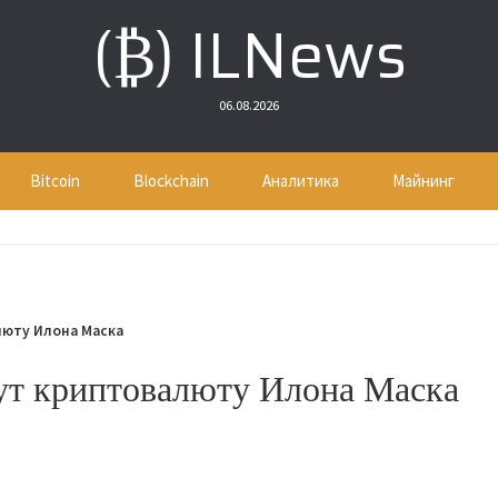
(₿) ILNews
06.08.2026
Bitcoin
Blockchain
Аналитика
Майнинг
люту Илона Маска
ут криптовалюту Илона Маска