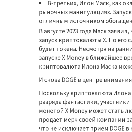
В-третьих, Илон Маск, как ок
рыночных манипуляциях. Запуск 
отличным источником обогащен
В августе 2023 года Маск заявил
запуск криптовалюты X. По его с
будет токена. Несмотря на ранн
запуске X Money в ближайшее вр
криптовалюта Илона Маска може
И снова DOGE в центре внимания
Поскольку криптовалюта Илона М
разряда фантастики, участники
монетой X Money может стать лю
продает мерч своей компании за
что не исключает прием DOGE в 