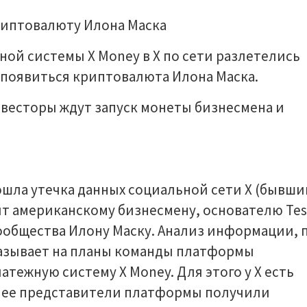
ной системы X Money в X по сети разлетелись
т появиться криптовалюта Илона Маска.
нвесторы ждут запуск монеты бизнесмена и
зошла утечка данных социальной сети X (бывши
ит американскому бизнесмену, основателю Tes
ообщества Илону Маску. Анализ информации, 
казывает на планы команды платформы
атежную систему X Money. Для этого у X есть
анее представители платформы получили