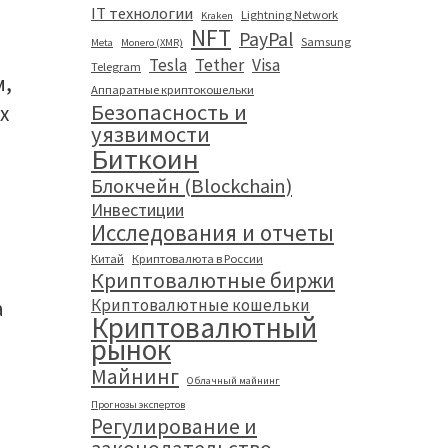
IT технологии
Lightning Network
Kraken
NFT
PayPal
Samsung
Meta
Monero (XMR)
Tesla
Tether
Visa
Telegram
м,
Аппаратные криптокошельки
Безопасность и
х
уязвимости
Биткоин
Блокчейн (Blockchain)
Инвестиции
Исследования и отчеты
Китай
Криптовалюта в России
Криптовалютные биржи
Криптовалютные кошельки
а
Криптовалютный
рынок
Майнинг
Облачный майнинг
Прогнозы экспертов
Регулирование и