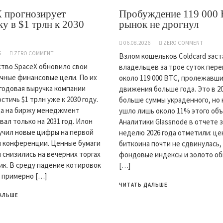
 прогнозирует
Пробуждение 119 000
у в $1 трлн к 2030
рынок не дрогнул
06.08.2026
ZERO COMMENT
6
ZERO COMMENT
Взлом кошельков Coldcard зас
тво SpaceX обновило свои
владельцев за трое суток пер
чные финансовые цели. По их
около 119 000 BTC, пролежавши
годовая выручка компании
движения больше года. Это в 20
стичь $1 трлн уже к 2030 году.
больше суммы украденного, но
а на биржу менеджмент
ушло лишь около 11% этого объ
вал только на 2031 год. Илон
Аналитики Glassnode в отчете з
учил новые цифры на первой
неделю 2026 года отметили: це
 конференции. Ценные бумаги
биткоина почти не сдвинулась,
 снизились на вечерних торгах
фондовые индексы и золото о
ик. В среду падение котировок
[…]
 примерно […]
ЧИТАТЬ ДАЛЬШЕ
АЛЬШЕ