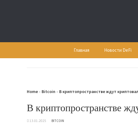
Skip
to
content
Главная
Новости DeFi
Home
»
Bitcoin
»
В криптопространстве ждут криптова
В криптопространстве жд
13.01.2025
BITCOIN