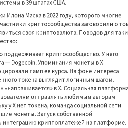
истемы в 39 штатах США.
ки Илона Маска в 2022 году, которого многие
участники криптосообщества заговорили о то
явиться своя криптовалюта. Поводов для таки
ество:
о поддерживает криптосообщество. У него
а — Dogecoin. Упоминания монеты в X
цировали памп ее курса. На фоне интереса
енного токена выглядит логичным шагом.
н «напрашивается» в X. Социальная платформ
льзователям отправлять любимым авторам
ку у X нет токена, команда социальной сети
юшие монеты. Запуск собственной
ь интеграцию криптоплатежей на платформе.