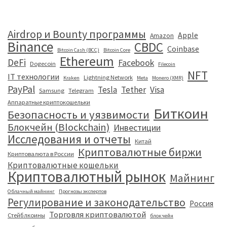
Airdrop и Bounty программы
Apple
Amazon
Binance
CBDC
Coinbase
Bitcoin Cash (BCC)
Bitcoin Core
Ethereum
DeFi
Facebook
Dogecoin
Filecoin
NFT
IT технологии
Lightning Network
Kraken
Meta
Monero (XMR)
PayPal
Tesla
Tether
Visa
Samsung
Telegram
Аппаратные криптокошельки
Биткоин
Безопасность и уязвимости
Блокчейн (Blockchain)
Инвестиции
Исследования и отчеты
Китай
Криптовалютные биржи
Криптовалюта в России
Криптовалютные кошельки
Криптовалютный рынок
Майнинг
Облачный майнинг
Прогнозы экспертов
Регулирование и законодательство
Россия
Торговля криптовалютой
Стейблкоины
блокчейн