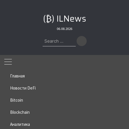
Skip
to
(₿) ILNews
content
06.08.2026
Search
for:
Главная
Новости DeFi
Bitcoin
Home
»
Bitcoin
»
Трейдеры ждут падения цены Solana
Blockchain
Трейдеры ждут падения цены
Solana
Аналитика