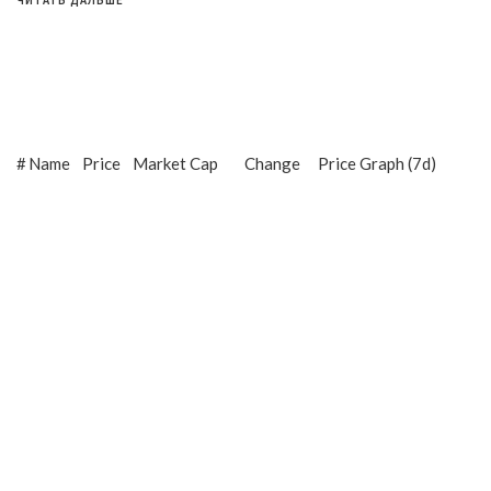
#
Name
Price
Market Cap
Change
Price Graph (7d)