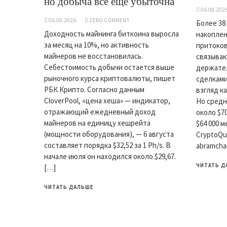
но добыча все еще убыточна
06.08.202
06.08.2026
ZERO COMMENT
Более 38
Доходность майнинга биткоина выросла
накоплен
за месяц на 10%, но активность
притоков
майнеров не восстановилась.
связываю
Себестоимость добычи остается выше
держате
рыночного курса криптовалюты, пишет
сделками
РБК Крипто. Согласно данным
взгляд к
CloverPool, «цена хеша» — индикатор,
Но средн
отражающий ежедневный доход
около $7
майнеров на единицу хешрейта
$64 000 
(мощности оборудования), — 6 августа
CryptoQu
составляет порядка $32,52 за 1 Ph/s. В
abramcha
начале июля он находился около $29,67.
ЧИТАТЬ Д
[…]
ЧИТАТЬ ДАЛЬШЕ