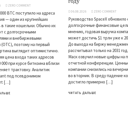
году
6
ZERO COMMENT
06.08.2026
ZERO COMMENT
 000 BTC поступило на адреса
Руководство SpaceX обновило 
ия — один из крупнейших
долгосрочные финансовые цели
 в такие кошельки. Обычно их
мнению, годовая выручка комп
т с долгосрочными
может достичь $1 трлн уже к 20
лями и внебиржевыми
До выхода на биржу менеджме
 (OTC), поэтому на первый
рассчитывал только на 2031 год
артина выглядит оптимистично.
Маск озвучил новые цифры на 
яя цена входа таких адресов
отчетной конференции. Ценны
0 000 при курсе биткоина вблизи
компании снизились на вечерни
меняет трактовку. Аналитик
во вторник. В среду падение к
ant под псевдонимом
достигло примерно […]
rt […]
ЧИТАТЬ ДАЛЬШЕ
АЛЬШЕ