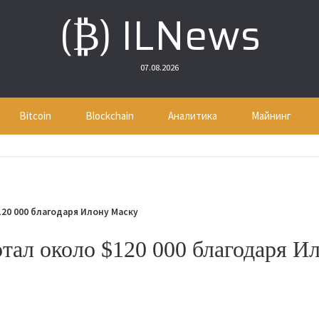
(₿) ILNews
07.08.2026
Bitcoin
Blockchain
Аналитика
Майнинг
120 000 благодаря Илону Маску
отал около $120 000 благодаря И