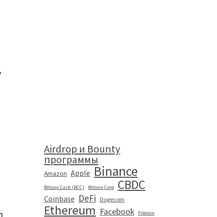
,
Airdrop и Bounty
программы
Binance
Apple
Amazon
CBDC
Bitcoin Cash (BCC)
Bitcoin Core
DeFi
Coinbase
Dogecoin
Ethereum
Facebook
л
Filecoin