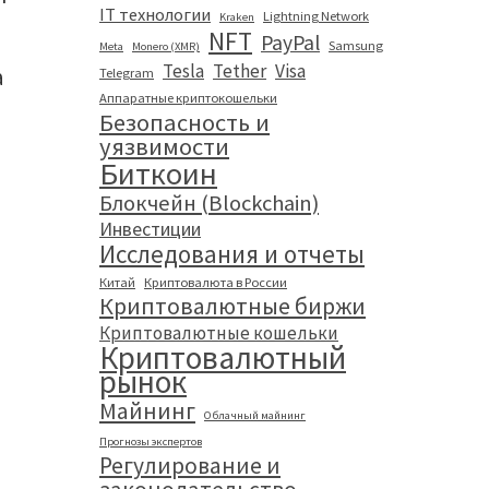
IT технологии
Lightning Network
Kraken
NFT
PayPal
Samsung
Meta
Monero (XMR)
Tesla
Tether
Visa
а
Telegram
Аппаратные криптокошельки
Безопасность и
уязвимости
Биткоин
Блокчейн (Blockchain)
,
Инвестиции
Исследования и отчеты
Китай
Криптовалюта в России
Криптовалютные биржи
Криптовалютные кошельки
Криптовалютный
рынок
Майнинг
Облачный майнинг
Прогнозы экспертов
Регулирование и