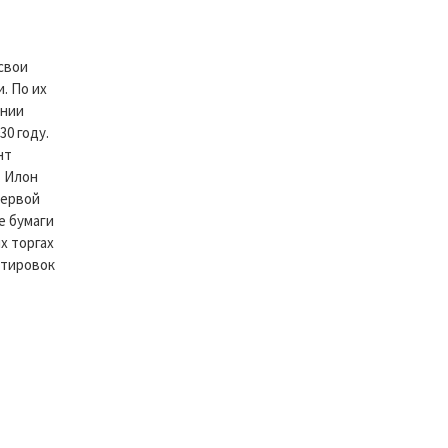
свои
. По их
ании
30 году.
нт
. Илон
первой
е бумаги
х торгах
отировок