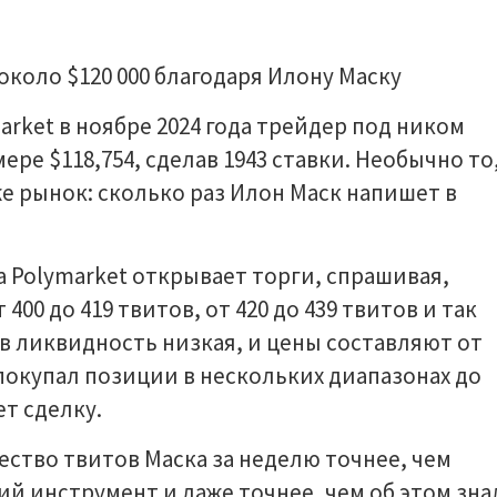
arket в ноябре 2024 года трейдер под ником
ере $118,754, сделав 1943 ставки. Необычно то
же рынок: сколько раз Илон Маск напишет в
Polymarket открывает торги, спрашивая,
400 до 419 твитов, от 420 до 439 твитов и так
в ликвидность низкая, и цены составляют от
 покупал позиции в нескольких диапазонах до
ет сделку.
ство твитов Маска за неделю точнее, чем
й инструмент и даже точнее, чем об этом зна