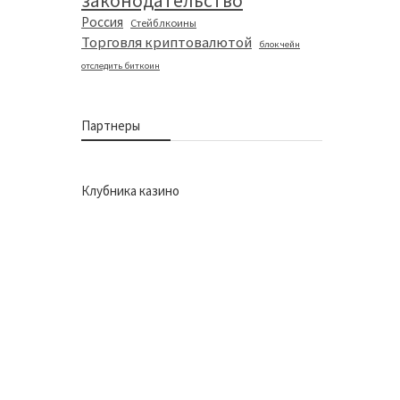
законодательство
Россия
Стейблкоины
Торговля криптовалютой
блокчейн
отследить биткоин
Партнеры
Клубника казино