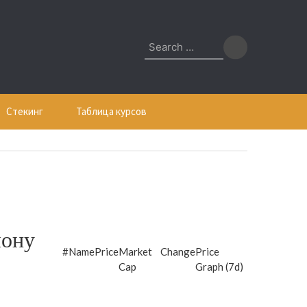
Search
for:
Стекинг
Таблица курсов
лону
#
Name
Price
Market
Change
Price
Cap
Graph (7d)