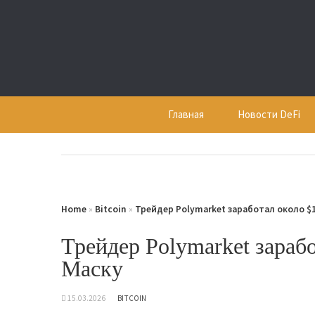
Skip
to
content
Главная
Новости DeFi
Home
»
Bitcoin
»
Трейдер Polymarket заработал около $
Трейдер Polymarket зараб
Маску
15.03.2026
BITCOIN