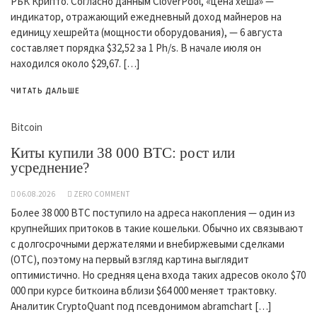
РБК Крипто. Согласно данным CloverPool, «цена хеша» —
индикатор, отражающий ежедневный доход майнеров на
единицу хешрейта (мощности оборудования), — 6 августа
составляет порядка $32,52 за 1 Ph/s. В начале июля он
находился около $29,67. […]
ЧИТАТЬ ДАЛЬШЕ
Bitcoin
Киты купили 38 000 BTC: рост или
усреднение?
06.08.2026
ZERO COMMENT
Более 38 000 BTC поступило на адреса накопления — один из
крупнейших притоков в такие кошельки. Обычно их связывают
с долгосрочными держателями и внебиржевыми сделками
(OTC), поэтому на первый взгляд картина выглядит
оптимистично. Но средняя цена входа таких адресов около $70
000 при курсе биткоина вблизи $64 000 меняет трактовку.
Аналитик CryptoQuant под псевдонимом abramchart […]