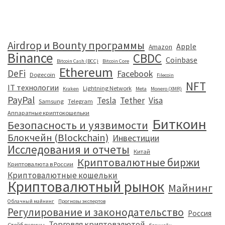
Airdrop и Bounty программы
Apple
Amazon
Binance
CBDC
Coinbase
Bitcoin Cash (BCC)
Bitcoin Core
Ethereum
DeFi
Facebook
Dogecoin
Filecoin
NFT
IT технологии
Lightning Network
Kraken
Meta
Monero (XMR)
PayPal
Tesla
Tether
Visa
Samsung
Telegram
Аппаратные криптокошельки
Биткоин
Безопасность и уязвимости
Блокчейн (Blockchain)
Инвестиции
Исследования и отчеты
Китай
Криптовалютные биржи
Криптовалюта в России
Криптовалютные кошельки
Криптовалютный рынок
Майнинг
Облачный майнинг
Прогнозы экспертов
Регулирование и законодательство
Россия
Торговля криптовалютой
Стейблкоины