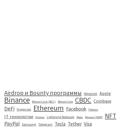
Airdrop и Bounty программы
Apple
Amazon
Binance
CBDC
Coinbase
Bitcoin Cash (BCC)
Bitcoin Core
Ethereum
DeFi
Facebook
Dogecoin
Filecoin
NFT
IT технологии
Lightning Network
Kraken
Meta
Monero (XMR)
PayPal
Tesla
Tether
Visa
Samsung
Telegram