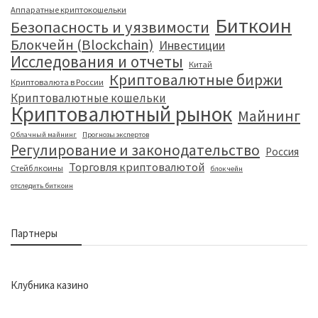
Аппаратные криптокошельки
Биткоин
Безопасность и уязвимости
Блокчейн (Blockchain)
Инвестиции
Исследования и отчеты
Китай
Криптовалютные биржи
Криптовалюта в России
Криптовалютные кошельки
Криптовалютный рынок
Майнинг
Облачный майнинг
Прогнозы экспертов
Регулирование и законодательство
Россия
Торговля криптовалютой
Стейблкоины
блокчейн
отследить биткоин
Партнеры
Клубника казино