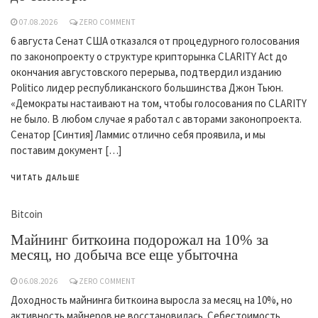
07.08.2026
ZERO COMMENT
6 августа Сенат США отказался от процедурного голосования
по законопроекту о структуре крипторынка CLARITY Act до
окончания августовского перерыва, подтвердил изданию
Politico лидер республиканского большинства Джон Тьюн.
«Демократы настаивают на том, чтобы голосования по CLARITY
не было. В любом случае я работал с авторами законопроекта.
Сенатор [Синтия] Ламмис отлично себя проявила, и мы
поставим документ […]
ЧИТАТЬ ДАЛЬШЕ
Bitcoin
Майнинг биткоина подорожал на 10% за
месяц, но добыча все еще убыточна
06.08.2026
ZERO COMMENT
Доходность майнинга биткоина выросла за месяц на 10%, но
активность майнеров не восстановилась. Себестоимость