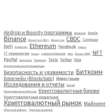
Airdrop и Bounty программы
Apple
Amazon
Binance
CBDC
Coinbase
Bitcoin Cash (BCC)
Bitcoin Core
Ethereum
DeFi
Facebook
Dogecoin
Filecoin
NFT
IT технологии
Lightning Network
Kraken
Meta
Monero (XMR)
PayPal
Tesla
Tether
Visa
Samsung
Telegram
Аппаратные криптокошельки
Биткоин
Безопасность и уязвимости
Блокчейн (Blockchain)
Инвестиции
Исследования и отчеты
Китай
Криптовалютные биржи
Криптовалюта в России
Криптовалютные кошельки
Криптовалютный рынок
Майнинг
Облачный майнинг
Прогнозы экспертов