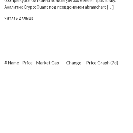
000 при курсе биткоина вблизи $64 000 меняет трактовку.
Аналитик CryptoQuant под псевдонимом abramchart […]
ЧИТАТЬ ДАЛЬШЕ
#
Name
Price
Market Cap
Change
Price Graph (7d)