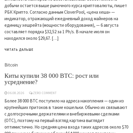
добычи остается выше рыночного курса криптовалюты, пишет
РБК Крипто. Согласно данным CloverPool, «цена хеша» —
индикатор, отражающий ежедневный доход майнеров на
единицу хешрейта (мощности оборудования), — 6 августа
составляет порядка $32,52 за 1 Ph/s. В начале июля он
находился около $29,67. […]
ЧИТАТЬ ДАЛЬШЕ
Bitcoin
Киты купили 38 000 BTC: рост или
усреднение?
06.08.2026
ZERO COMMENT
Более 38 000 BTC поступило на адреса накопления — один из
крупнейших притоков в такие кошельки. Обычно их связывают
с долгосрочными держателями и внебиржевыми сделками
(OTC), поэтому на первый взгляд картина выглядит
оптимистично. Но средняя цена входа таких адресов около $70