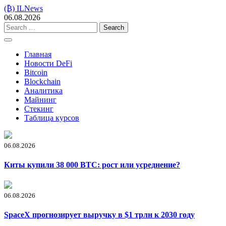
Skip
(₿) ILNews
to
06.08.2026
content
Search
for:
Главная
Новости DeFi
Bitcoin
Blockchain
Аналитика
Майнинг
Стекинг
Таблица курсов
06.08.2026
Киты купили 38 000 BTC: рост или усреднение?
06.08.2026
SpaceX прогнозирует выручку в $1 трлн к 2030 году