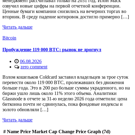
менеджмент рассчитывал только на 2031 год. Илон Маск
озвучил новые цифры на первой отчетной конференции.
Ценные бумаги компании снизились на вечерних торгах во
вторник. В среду падение котировок достигло примерно […]
Читать дальше
Bitcoin
Пробуждение 119 000 BTC: рынок не дрогнул
06.08.2026
zero comment
Взлом кошельков Coldcard заставил владельцев за трое суток
перевести около 119 000 BTC, пролежавших без движения
больше года. Это в 200 раз больше суммы украденного, но на
биржи ушло лишь около 11% этого объема. Аналитики
Glassnode в отчете за 31-ю неделю 2026 года отметили: цена
биткоина почти не сдвинулась, пока фондовые индексы и
золото обновляли […]
Читать дальше
#
Name
Price
Market Cap
Change
Price Graph (7d)