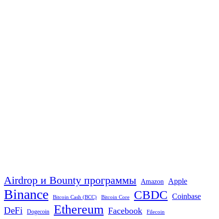
Airdrop и Bounty программы
Apple
Amazon
Binance
CBDC
Coinbase
Bitcoin Cash (BCC)
Bitcoin Core
Ethereum
DeFi
Facebook
Dogecoin
Filecoin