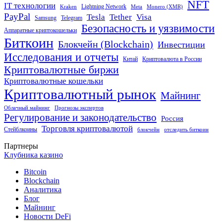
NFT
IT технологии
Lightning Network
Kraken
Meta
Monero (XMR)
PayPal
Tether
Visa
Tesla
Samsung
Telegram
Безопасность и уязвимости
Аппаратные криптокошельки
Биткоин
Блокчейн (Blockchain)
Инвестиции
Исследования и отчеты
Китай
Криптовалюта в России
Криптовалютные биржи
Криптовалютные кошельки
Криптовалютный рынок
Майнинг
Облачный майнинг
Прогнозы экспертов
Регулирование и законодательство
Россия
Торговля криптовалютой
Стейблкоины
блокчейн
отследить биткоин
Партнеры
Клубника казино
Bitcoin
Blockchain
Аналитика
Блог
Майнинг
Новости DeFi