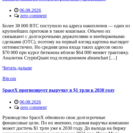
06.08.2026
zero comment
Более 38 000 BTC поступило на адреса накопления — один из
крупнейших притоков в такие кошельки. Обычно их
связывают с долгосрочными держателями и внебиржевыми
сделками (OTC), поэтому на первый взгляд картина выглядит
оптимистично. Но средняя цена входа таких адресов около
$70 000 при курсе биткоина вблизи $64 000 меняет трактовку.
Аналитик CryptoQuant под псевдонимом abramchart […]
Читать дальше
Bitcoin
SpaceX прогнозирует выручку в $1 трлн к 2030 году
06.08.2026
zero comment
Руководство SpaceX обновило свои долгосрочные
финансовые цели. По их мнению, годовая выручка компании
может достичь $1 трлн уже к 2030 году. До выхода на биржу