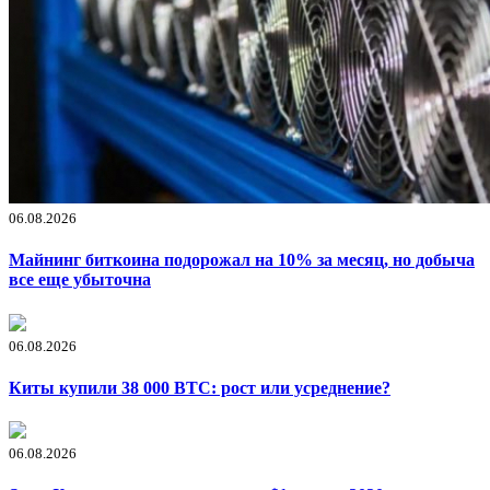
06.08.2026
Майнинг биткоина подорожал на 10% за месяц, но добыча
все еще убыточна
06.08.2026
Киты купили 38 000 BTC: рост или усреднение?
06.08.2026