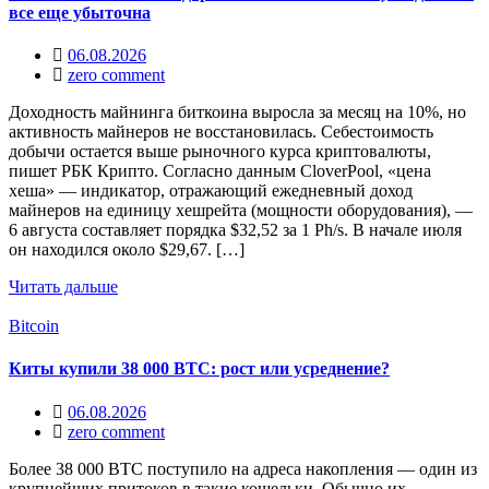
все еще убыточна
06.08.2026
zero comment
Доходность майнинга биткоина выросла за месяц на 10%, но
активность майнеров не восстановилась. Себестоимость
добычи остается выше рыночного курса криптовалюты,
пишет РБК Крипто. Согласно данным CloverPool, «цена
хеша» — индикатор, отражающий ежедневный доход
майнеров на единицу хешрейта (мощности оборудования), —
6 августа составляет порядка $32,52 за 1 Ph/s. В начале июля
он находился около $29,67. […]
Читать дальше
Bitcoin
Киты купили 38 000 BTC: рост или усреднение?
06.08.2026
zero comment
Более 38 000 BTC поступило на адреса накопления — один из
крупнейших притоков в такие кошельки. Обычно их