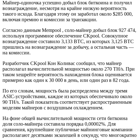
Майнер-одиночка успешно добыл блок биткоина и получил
вознаграждение, несмотря на крайне низкую вероятность
такого исхода. Благодаря этому он заработал около $285 000,
включая премию и комиссии за транзакции.
Согласно данным Mempool , соло-майнер добыл блок 927 474,
используя программное обеспечение CKpool. Совокупное
вознаграждение составило 3,133 BTC, из которых 3,125 BTC
пришлись на вознаграждение за добычу, а остальная часть —
на комиссии.
Разработчик CKpool Кон Коливас сообщил, что майнер
располагал вычислительной мощностью около 270 TH/s. При
таком хешрейте вероятность нахождения блока оценивается
примерно как один к 30 000 в день, или один раз в 82 года.
По его словам, мощность была распределена между тремя
ASIC-устройствами, каждое из которых обеспечивало около
90 TH/s. Такой показатель соответствует распространенным
моделям майнеров с воздушным охлаждением.
На фоне общей вычислительной мощности сети биткоина
доля соло-майнера составила порядка 0,00002%. Для
сравнения, крупнейшие публичные майнинговые компании
располагают десятками экзахешей в секунду, что многократно