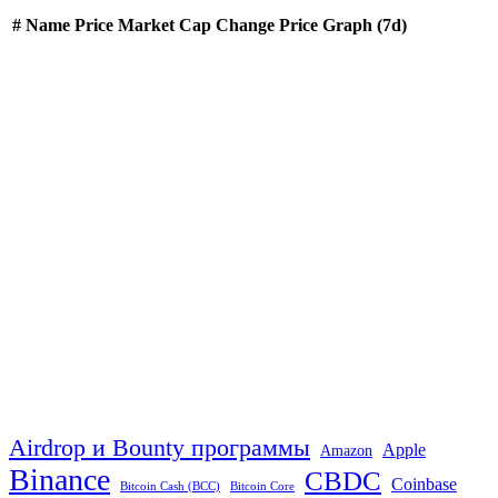
#
Name
Price
Market Cap
Change
Price Graph (7d)
Airdrop и Bounty программы
Apple
Amazon
Binance
CBDC
Coinbase
Bitcoin Cash (BCC)
Bitcoin Core