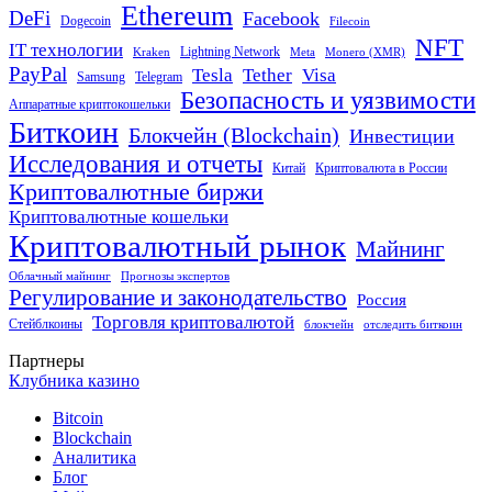
Ethereum
DeFi
Facebook
Dogecoin
Filecoin
NFT
IT технологии
Lightning Network
Kraken
Meta
Monero (XMR)
PayPal
Tether
Visa
Tesla
Samsung
Telegram
Безопасность и уязвимости
Аппаратные криптокошельки
Биткоин
Блокчейн (Blockchain)
Инвестиции
Исследования и отчеты
Китай
Криптовалюта в России
Криптовалютные биржи
Криптовалютные кошельки
Криптовалютный рынок
Майнинг
Облачный майнинг
Прогнозы экспертов
Регулирование и законодательство
Россия
Торговля криптовалютой
Стейблкоины
блокчейн
отследить биткоин
Партнеры
Клубника казино
Bitcoin
Blockchain
Аналитика
Блог