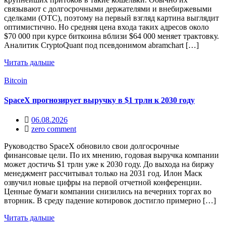
связывают с долгосрочными держателями и внебиржевыми
сделками (OTC), поэтому на первый взгляд картина выглядит
оптимистично. Но средняя цена входа таких адресов около
$70 000 при курсе биткоина вблизи $64 000 меняет трактовку.
Аналитик CryptoQuant под псевдонимом abramchart […]
Читать дальше
Bitcoin
SpaceX прогнозирует выручку в $1 трлн к 2030 году
06.08.2026
zero comment
Руководство SpaceX обновило свои долгосрочные
финансовые цели. По их мнению, годовая выручка компании
может достичь $1 трлн уже к 2030 году. До выхода на биржу
менеджмент рассчитывал только на 2031 год. Илон Маск
озвучил новые цифры на первой отчетной конференции.
Ценные бумаги компании снизились на вечерних торгах во
вторник. В среду падение котировок достигло примерно […]
Читать дальше