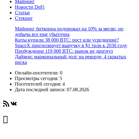
Майнинг
Новости DeFi
Статьи
Стекинг
Майнинг биткоина подорожал на 10% за месяц, но
добыча все еще убыточна
Киты купили 38 000 BTC: рост или усреднение?
SpaceX прогнозирует выручку в $1 трлн к 2030 году
Пробуждение 119 000 BTC: рынок не дрогнул
Даймон: маржинальный долг на рекорде, 4 скрытых
риска
Онлайн-посетители:
0
Просмотры сегодня:
5
Посетителей сегодня:
4
Дата последней записи:
07.08.2026
RSS-лента
ВКонтакте