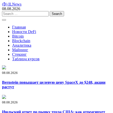
Skip
(₿) ILNews
to
08.08.2026
content
Search
for:
Главная
Новости DeFi
Bitcoin
Blockchain
Аналитика
Майнинг
Стекинг
Таблица курсов
08.08.2026
Bernstein повышает целевую цену SpaceX до $248, акции
растут
08.08.2026
Июльский отчет по рынку труда США: как отреагирует