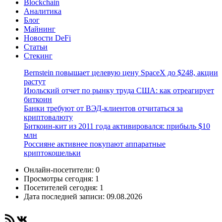
Blockchain
Аналитика
Блог
Майнинг
Новости DeFi
Статьи
Стекинг
Bernstein повышает целевую цену SpaceX до $248, акции
растут
Июльский отчет по рынку труда США: как отреагирует
биткоин
Банки требуют от ВЭД-клиентов отчитаться за
криптовалюту
Биткоин-кит из 2011 года активировался: прибыль $10
млн
Россияне активнее покупают аппаратные
криптокошельки
Онлайн-посетители:
0
Просмотры сегодня:
1
Посетителей сегодня:
1
Дата последней записи:
09.08.2026
RSS-лента
ВКонтакте