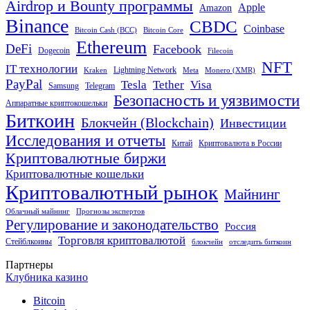
Airdrop и Bounty программы
Apple
Amazon
Binance
CBDC
Coinbase
Bitcoin Cash (BCC)
Bitcoin Core
Ethereum
DeFi
Facebook
Dogecoin
Filecoin
NFT
IT технологии
Lightning Network
Kraken
Meta
Monero (XMR)
PayPal
Tether
Visa
Tesla
Samsung
Telegram
Безопасность и уязвимости
Аппаратные криптокошельки
Биткоин
Блокчейн (Blockchain)
Инвестиции
Исследования и отчеты
Китай
Криптовалюта в России
Криптовалютные биржи
Криптовалютные кошельки
Криптовалютный рынок
Майнинг
Облачный майнинг
Прогнозы экспертов
Регулирование и законодательство
Россия
Торговля криптовалютой
Стейблкоины
блокчейн
отследить биткоин
Партнеры
Клубника казино
Bitcoin