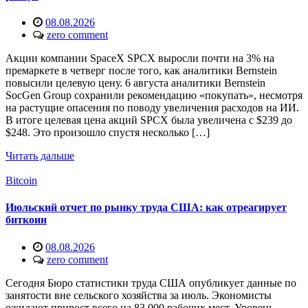
08.08.2026
zero comment
Акции компании SpaceX SPCX выросли почти на 3% на
премаркете в четверг после того, как аналитики Bernstein
повысили целевую цену. 6 августа аналитики Bernstein
SocGen Group сохранили рекомендацию «покупать», несмотря
на растущие опасения по поводу увеличения расходов на ИИ.
В итоге целевая цена акций SPCX была увеличена с $239 до
$248. Это произошло спустя несколько […]
Читать дальше
Bitcoin
Июльский отчет по рынку труда США: как отреагирует
биткоин
08.08.2026
zero comment
Сегодня Бюро статистики труда США опубликует данные по
занятости вне сельского хозяйства за июль. Экономисты
ожидают прирост всего на 83 000 рабочих мест. Уровень