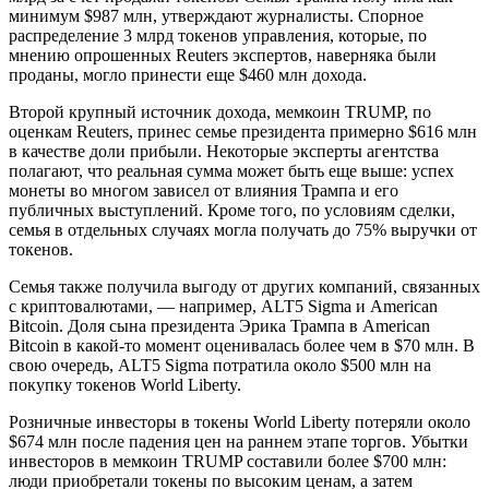
минимум $987 млн, утверждают журналисты. Спорное
распределение 3 млрд токенов управления, которые, по
мнению опрошенных Reuters экспертов, наверняка были
проданы, могло принести еще $460 млн дохода.
Второй крупный источник дохода, мемкоин TRUMP, по
оценкам Reuters, принес семье президента примерно $616 млн
в качестве доли прибыли. Некоторые эксперты агентства
полагают, что реальная сумма может быть еще выше: успех
монеты во многом зависел от влияния Трампа и его
публичных выступлений. Кроме того, по условиям сделки,
семья в отдельных случаях могла получать до 75% выручки от
токенов.
Семья также получила выгоду от других компаний, связанных
с криптовалютами, — например, ALT5 Sigma и American
Bitcoin. Доля сына президента Эрика Трампа в American
Bitcoin в какой‑то момент оценивалась более чем в $70 млн. В
свою очередь, ALT5 Sigma потратила около $500 млн на
покупку токенов World Liberty.
Розничные инвесторы в токены World Liberty потеряли около
$674 млн после падения цен на раннем этапе торгов. Убытки
инвесторов в мемкоин TRUMP составили более $700 млн:
люди приобретали токены по высоким ценам, а затем