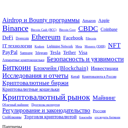
Airdrop и Bounty программы
Apple
Amazon
Binance
CBDC
Coinbase
Bitcoin Cash (BCC)
Bitcoin Core
Ethereum
DeFi
Facebook
Dogecoin
Filecoin
NFT
IT технологии
Lightning Network
Kraken
Meta
Monero (XMR)
PayPal
Tether
Visa
Tesla
Samsung
Telegram
Безопасность и уязвимости
Аппаратные криптокошельки
Биткоин
Блокчейн (Blockchain)
Инвестиции
Исследования и отчеты
Китай
Криптовалюта в России
Криптовалютные биржи
Криптовалютные кошельки
Криптовалютный рынок
Майнинг
Облачный майнинг
Прогнозы экспертов
Регулирование и законодательство
Россия
Торговля криптовалютой
Стейблкоины
блокчейн
отследить биткоин
Партнеры