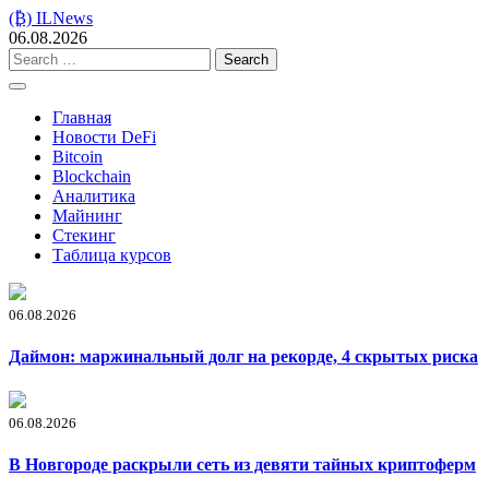
Skip
(₿) ILNews
to
06.08.2026
content
Search
for:
Главная
Новости DeFi
Bitcoin
Blockchain
Аналитика
Майнинг
Стекинг
Таблица курсов
06.08.2026
Даймон: маржинальный долг на рекорде, 4 скрытых риска
06.08.2026
В Новгороде раскрыли сеть из девяти тайных криптоферм