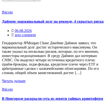
Bitcoin
Даймон: маржинальный долг на рекорде, 4 скрытых риска
06.08.2026
zero comment
Гендиректор JPMorgan Chase Джейми Даймон заявил, что
маржинальный долг достиг исторического максимума. Он
также указал на несколько рисков, которые, по его мнению,
инвесторы недооценивают. В среду Даймон дал интервью
CNBC. Он выделил четыре источника кредитного плеча:
прайм-брокеры, хедж-фонды, кредитное плечо через ETF и
арбитражные сделки с казначейскими облигациями. По его
словам, общий объем заимствований достиг […]
Читать дальше
Bitcoin
В Новгороде раскрыли сеть из девяти тайных криптоферм