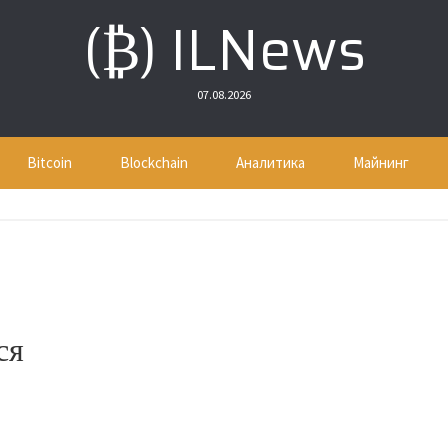
(₿) ILNews
07.08.2026
Bitcoin
Blockchain
Аналитика
Майнинг
ся