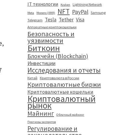
IT технологии
Lightning Network
Kraken
NFT
PayPal
Samsung
Meta
Monero (XMR)
Tesla
Tether
Visa
Telegram
Аппаратные криптокошельки
Безопасность и
уязвимости
е,
Биткоин
Блокчейн (Blockchain)
Инвестиции
Исследования и отчеты
7
Китай
Криптовалюта в России
Криптовалютные биржи
Криптовалютные кошельки
Криптовалютный
рынок
Майнинг
Облачный майнинг
Прогнозы экспертов
Регулирование и