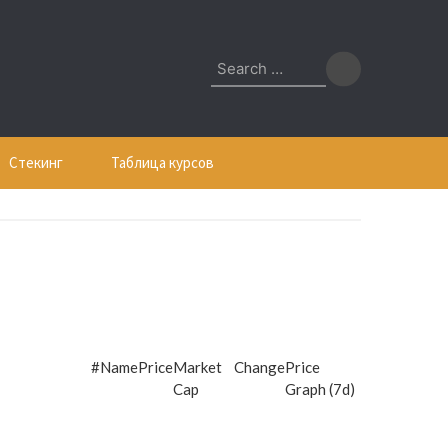
Search
for:
Стекинг
Таблица курсов
#
Name
Price
Market
Change
Price
Cap
Graph (7d)