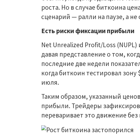
роста. Но в случае биткоина цен
сценарий — ралли на паузе, а не
Есть риски фиксации прибыли
Net Unrealized Profit/Loss (NUP
давая представление о том, когд
последние две недели показатель
когда биткоин тестировал зону $1
июля.
Таким образом, указанный цено
прибыли. Трейдеры зафиксирова
переваривает это движение без 