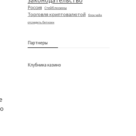
законодательство
Россия
Стейблкоины
Торговля криптовалютой
блокчейн
отследить биткоин
Партнеры
C
Клубника казино
е
то