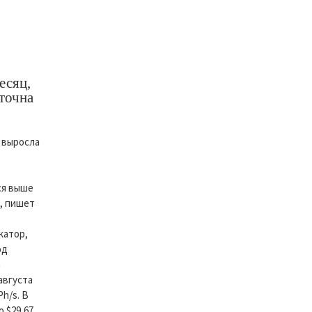
есяц,
точна
 выросла
ся выше
, пишет
катор,
од
а
августа
Ph/s. В
 $29,67.