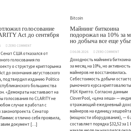
Bitcoin
отложил голосование
Майнинг биткоина
RITY Act до сентября
подорожал на 10% за м
но добыча все еще убы
6
ZERO COMMENT
06.08.2026
ZERO COMMENT
а Сенат США отказался от
Доходность майнинга биткоина
ного голосования по
за месяц на 10%, но активность
оекту о структуре крипторынка
майнеров не восстановилась.
Act до окончания августовского
Себестоимость добычи остает
, подтвердил изданию Politico
рыночного курса криптовалюты
спубликанского большинства
РБК Крипто. Согласно данным
н. «Демократы настаивают на
CloverPool, «цена хеша» — инди
бы голосования по CLARITY не
отражающий ежедневный дох
любом случае я работал с
майнеров на единицу хешрейт
 законопроекта. Сенатор
(мощности оборудования), — 6 
 Ламмис отлично себя проявила,
составляет порядка $32,52 за 1 
тавим документ […]
начале июля он находился около