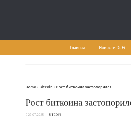
Skip
to
content
Главная
Новости DeFi
Home
»
Bitcoin
»
Рост биткоина застопорился
Рост биткоина застопорил
29.07.2025
BITCOIN