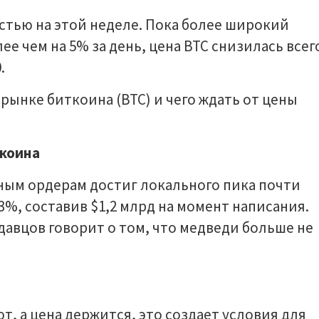
стью на этой неделе. Пока более широкий
е чем на 5% за день, цена BTC снизилась всег
.
 рынке биткоина (BTC) и чего ждать от цены
ткоина
ным ордерам достиг локального пика почти
 93%, составив $1,2 млрд на момент написания.
авцов говорит о том, что медведи больше не
т, а цена держится, это создает условия для