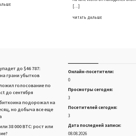
АЛЬШЕ
[…]
ЧИТАТЬ ДАЛЬШЕ
упадет до $46 787:
Онлайн-посетители:
на грани убытков
0
ложил голосование по
Просмотры сегодня:
Act до сентября
3
 биткоина подорожал на
Посетителей сегодня:
есяц, но добыча все еще
3
а
Дата последней записи:
ли 38 000 BTC: рост или
ие?
08.08.2026