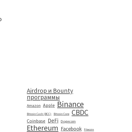
о
Airdrop и Bounty
программы
Binance
Apple
Amazon
CBDC
Bitcoin Cash (BCC)
Bitcoin Core
DeFi
Coinbase
Dogecoin
Ethereum
Facebook
Filecoin