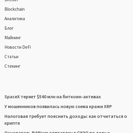
Blockchain
Аналитика
Блог
Майнинг
Новости DeFi
Статьи
Стекинг
SpaceX теряет $540 млн на биткоин-активах
У мошенников появилась новую схема кражи XRP
Налоговая требует пояснить доходы: как отчитаться о
крипте
Основатель BitRiver отправлен в СИЗО по делу о