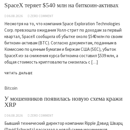
SpaceX теряет $540 млн на биткоин-активах
06.08.2026
ZERO COMMENT
Несмотря на то, что компания Space Exploration Technologies
Corp. превзошла ожидания Уолл-стрит по доходам за первый
квартал, SpaceX сообщила об убытке около $540 млн по своим
биткоин-активам (BTC). Согласно документам, поданным в
Комиссию по ценным бумагам и биржам США (SEC), убыток
SpaceX из-за снижения курса биткоина составил $539 млн, а
общая стоимость криптовалюты снизилась с […]
ЧИТАТЬ ДАЛЬШЕ
Bitcoin
У мошенников появилась новую схема кражи
XRP
06.08.2026
ZERO COMMENT
Бывший технический директор компании Ripple Дэвид Шварц
(David Schwartz) рассказал о новой схеме мошенников,