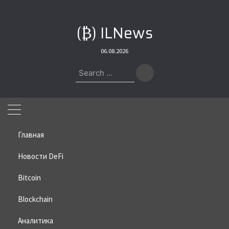
Skip
to
(₿) ILNews
content
06.08.2026
Search
for:
Главная
Новости DeFi
Bitcoin
Home
»
Bitcoin
»
Россия стала второй в мире по доле хешрейта
биткоина
Blockchain
Россия стала второй в мире по
Аналитика
доле хешрейта биткоина