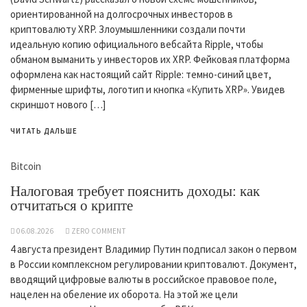
ориентированной на долгосрочных инвесторов в
криптовалюту XRP. Злоумышленники создали почти
идеальную копию официального вебсайта Ripple, чтобы
обманом выманить у инвесторов их XRP. Фейковая платформа
оформлена как настоящий сайт Ripple: темно-синий цвет,
фирменные шрифты, логотип и кнопка «Купить XRP». Увидев
скриншот нового […]
ЧИТАТЬ ДАЛЬШЕ
Bitcoin
Налоговая требует пояснить доходы: как
отчитаться о крипте
06.08.2026
ZERO COMMENT
4 августа президент Владимир Путин подписал закон о первом
в России комплексном регулировании криптовалют. Документ,
вводящий цифровые валюты в российское правовое поле,
нацелен на обеление их оборота. На этой же цели