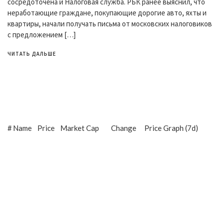
сосредоточена и Налоговая служба. РБК ранее выяснил, что
неработающие граждане, покупающие дорогие авто, яхты и
квартиры, начали получать письма от московских налоговиков
с предложением […]
ЧИТАТЬ ДАЛЬШЕ
#
Name
Price
Market Cap
Change
Price Graph (7d)