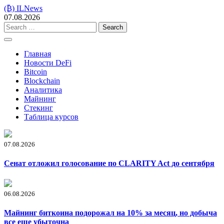
Skip
(₿) ILNews
to
07.08.2026
content
Search
for:
Главная
Новости DeFi
Bitcoin
Blockchain
Аналитика
Майнинг
Стекинг
Таблица курсов
07.08.2026
Сенат отложил голосование по CLARITY Act до сентября
06.08.2026
Майнинг биткоина подорожал на 10% за месяц, но добыча
все еще убыточна