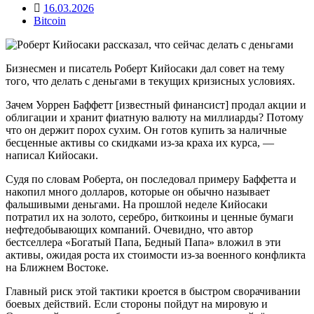
16.03.2026
Bitcoin
Бизнесмен и писатель Роберт Кийосаки дал совет на тему
того, что делать с деньгами в текущих кризисных условиях.
Зачем Уоррен Баффетт [известный финансист] продал акции и
облигации и хранит фиатную валюту на миллиарды? Потому
что он держит порох сухим. Он готов купить за наличные
бесценные активы со скидками из-за краха их курса, —
написал Кийосаки.
Судя по словам Роберта, он последовал примеру Баффетта и
накопил много долларов, которые он обычно называет
фальшивыми деньгами. На прошлой неделе Кийосаки
потратил их на золото, серебро, биткоины и ценные бумаги
нефтедобывающих компаний. Очевидно, что автор
бестселлера «Богатый Папа, Бедный Папа» вложил в эти
активы, ожидая роста их стоимости из-за военного конфликта
на Ближнем Востоке.
Главный риск этой тактики кроется в быстром сворачивании
боевых действий. Если стороны пойдут на мировую и