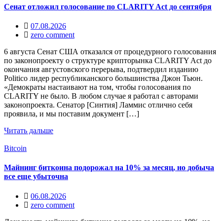
Сенат отложил голосование по CLARITY Act до сентября
07.08.2026
zero comment
6 августа Сенат США отказался от процедурного голосования
по законопроекту о структуре крипторынка CLARITY Act до
окончания августовского перерыва, подтвердил изданию
Politico лидер республиканского большинства Джон Тьюн.
«Демократы настаивают на том, чтобы голосования по
CLARITY не было. В любом случае я работал с авторами
законопроекта. Сенатор [Синтия] Ламмис отлично себя
проявила, и мы поставим документ […]
Читать дальше
Bitcoin
Майнинг биткоина подорожал на 10% за месяц, но добыча
все еще убыточна
06.08.2026
zero comment