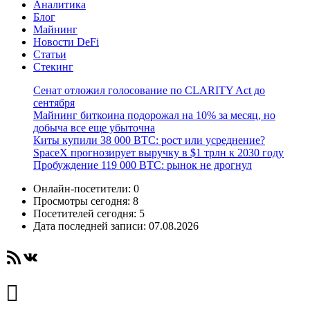
Аналитика
Блог
Майнинг
Новости DeFi
Статьи
Стекинг
Сенат отложил голосование по CLARITY Act до
сентября
Майнинг биткоина подорожал на 10% за месяц, но
добыча все еще убыточна
Киты купили 38 000 BTC: рост или усреднение?
SpaceX прогнозирует выручку в $1 трлн к 2030 году
Пробуждение 119 000 BTC: рынок не дрогнул
Онлайн-посетители:
0
Просмотры сегодня:
8
Посетителей сегодня:
5
Дата последней записи:
07.08.2026
RSS-лента
ВКонтакте