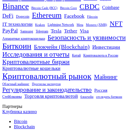
Binance
CBDC
Coinbase
Bitcoin Cash (BCC)
Bitcoin Core
Ethereum
DeFi
Facebook
Dogecoin
Filecoin
NFT
IT технологии
Lightning Network
Kraken
Meta
Monero (XMR)
PayPal
Tether
Visa
Tesla
Samsung
Telegram
Безопасность и уязвимости
Аппаратные криптокошельки
Биткоин
Блокчейн (Blockchain)
Инвестиции
Исследования и отчеты
Китай
Криптовалюта в России
Криптовалютные биржи
Криптовалютные кошельки
Криптовалютный рынок
Майнинг
Облачный майнинг
Прогнозы экспертов
Регулирование и законодательство
Россия
Торговля криптовалютой
Стейблкоины
блокчейн
отследить биткоин
Партнеры
Клубника казино
Bitcoin
Blockchain