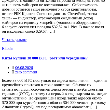
Доходность майнинга биткоина выросла за месяц на 10%, но
активность майнеров не восстановилась. Себестоимость
добычи остается выше рыночного курса криптовалюты,
пишет РБК Крипто. Согласно данным CloverPool, «цена
хеша» — индикатор, отражающий ежедневный доход
майнеров на единицу хешрейта (мощности оборудования), —
6 августа составляет порядка $32,52 за 1 Ph/s. В начале июля
он находился около $29,67. […]
Читать дальше
Bitcoin
Киты купили 38 000 BTC: рост или усреднение?
06.08.2026
zero comment
Более 38 000 BTC поступило на адреса накопления — один из
крупнейших притоков в такие кошельки. Обычно их
связывают с долгосрочными держателями и внебиржевыми
сделками (OTC), поэтому на первый взгляд картина выглядит
оптимистично. Но средняя цена входа таких адресов около
$70 000 при курсе биткоина вблизи $64 000 меняет трактовку.
Аналитик CryptoQuant под псевдонимом abramchart […]