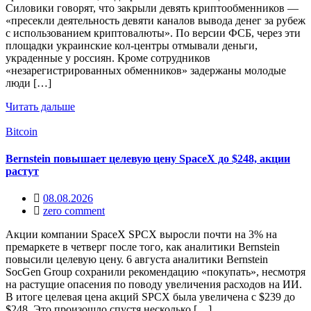
Силовики говорят, что закрыли девять криптообменников —
«пресекли деятельность девяти каналов вывода денег за рубеж
с использованием криптовалюты». По версии ФСБ, через эти
площадки украинские кол‑центры отмывали деньги,
украденные у россиян. Кроме сотрудников
«незарегистрированных обменников» задержаны молодые
люди […]
Читать дальше
Bitcoin
Bernstein повышает целевую цену SpaceX до $248, акции
растут
08.08.2026
zero comment
Акции компании SpaceX SPCX выросли почти на 3% на
премаркете в четверг после того, как аналитики Bernstein
повысили целевую цену. 6 августа аналитики Bernstein
SocGen Group сохранили рекомендацию «покупать», несмотря
на растущие опасения по поводу увеличения расходов на ИИ.
В итоге целевая цена акций SPCX была увеличена с $239 до
$248. Это произошло спустя несколько […]