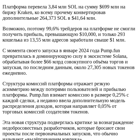
Платформа перевела 3,84 млн SOL на сумму $699 млн на
биржу Kraken, ко всему прочему конвертировав
дополнительные 264,373 SOL в $41,64 млн.
Возможно, поэтому 99,6% трейдеров на платформе не смогли
получить прибыль, превышающую $10,000, и только 293
кошелька из 13,55 млн адресов заработали свыше $1 млн.
С момента своего запуска в январе 2024 года Pump.fun
превратилась в доминирующую силу в экосистеме Solana,
обрабатывая более $66 млрд совокупного объёма торгов и
запуская, по последним данным, около 27,305 новых токенов
ежедневно.
Структура комиссий платформы отражает резкую
асимметрию между потерями пользователей и прибылью
платформы. Pump.fun взимает комиссию в размере 0,25% с
каждой сделки, а недавно ввела дополнительную модель
распределения доходов, которая направляет 0,05% от
торговых комиссий создателям токенов.
Эта новая структура подверглась критике за вознаграждение
недобросовестных разработчиков, которые бросают свои
проекты после первоначальных запусков, что обычно
называют «выдёргиванием коврика».