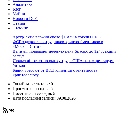
Аналитика
Блог
Майнинг
Новости DeFi
Статьи
Стекинг
Артур Хейс вложил около $1 млн в токены ENA
ФСБ задержала сотрудников криптообменников в
«Москва-Сити»
Bernstein повышает целевую цену SpaceX до $248, акции
растут
Июльский отчет по рынку труда США: как отреагирует
биткоин
Банки требуют от ВЭД-клиентов отчитаться за
криптовалюту
Онлайн-посетители:
0
Просмотры сегодня:
6
Посетителей сегодня:
6
Дата последней записи:
09.08.2026
RSS-лента
ВКонтакте