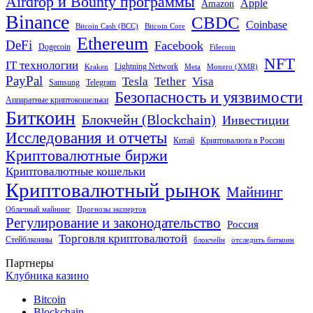
Airdrop и Bounty программы
Apple
Amazon
Binance
CBDC
Coinbase
Bitcoin Cash (BCC)
Bitcoin Core
Ethereum
DeFi
Facebook
Dogecoin
Filecoin
NFT
IT технологии
Lightning Network
Kraken
Meta
Monero (XMR)
PayPal
Tether
Visa
Tesla
Samsung
Telegram
Безопасность и уязвимости
Аппаратные криптокошельки
Биткоин
Блокчейн (Blockchain)
Инвестиции
Исследования и отчеты
Китай
Криптовалюта в России
Криптовалютные биржи
Криптовалютные кошельки
Криптовалютный рынок
Майнинг
Облачный майнинг
Прогнозы экспертов
Регулирование и законодательство
Россия
Торговля криптовалютой
Стейблкоины
блокчейн
отследить биткоин
Партнеры
Клубника казино
Bitcoin
Blockchain