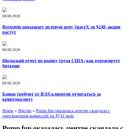
08.08.2026
Bernstein повышает целевую цену SpaceX до $248, акции
растут
08.08.2026
Июльский отчет по рынку труда США: как отреагирует
биткоин
08.08.2026
Банки требуют от ВЭД-клиентов отчитаться за
криптовалюту
Home
»
Bitcoin
»
Pump.fun оказалась центре скандала с
присвоением комиссий на $741 млн
Pump.fun оказалась центре скандала с