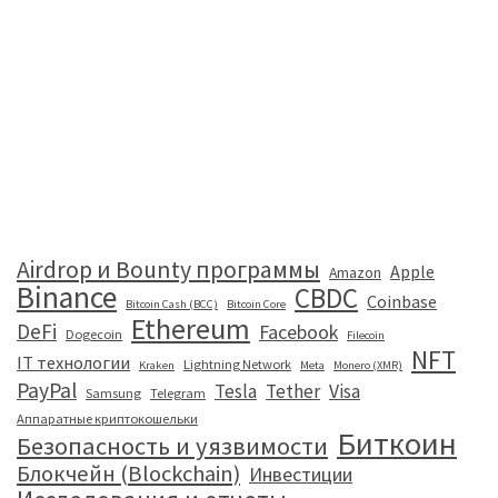
Airdrop и Bounty программы
Apple
Amazon
Binance
CBDC
Coinbase
Bitcoin Cash (BCC)
Bitcoin Core
Ethereum
DeFi
Facebook
Dogecoin
Filecoin
NFT
IT технологии
Lightning Network
Kraken
Meta
Monero (XMR)
PayPal
Tesla
Tether
Visa
Samsung
Telegram
Аппаратные криптокошельки
Биткоин
Безопасность и уязвимости
Блокчейн (Blockchain)
Инвестиции