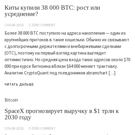
Киты купили 38 000 BTC: рост или
усреднение?
06.08.2026
ZERO COMMENT
Более 38 000 BTC поступило на адреса накопления — один из
крупнейших притоков в такие кошельки. Обычно их связывают
с долгосрочными держателями и внебиржевыми сделками
(OTC), поэтому на первый взгляд картина выглядит
оптимистично. Но средняя цена входа таких адресов около $70
000 при курсе биткоина вблизи $64 000 меняет трактовку.
Аналитик CryptoQuant под псевдонимом abramchart […]
ЧИТАТЬ ДАЛЬШЕ
Bitcoin
SpaceX прогнозирует выручку в $1 трлн к
2030 году
06.08.2026
ZERO COMMENT