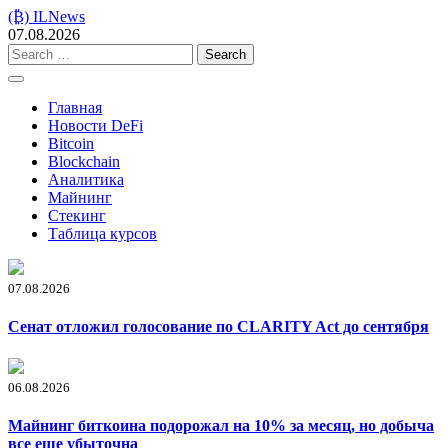
Skip
(₿) ILNews
to
07.08.2026
content
Search
for:
Главная
Новости DeFi
Bitcoin
Blockchain
Аналитика
Майнинг
Стекинг
Таблица курсов
07.08.2026
Сенат отложил голосование по CLARITY Act до сентября
06.08.2026
Майнинг биткоина подорожал на 10% за месяц, но добыча
все еще убыточна