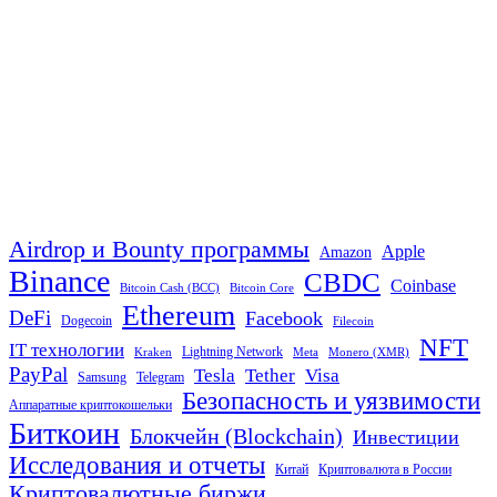
Airdrop и Bounty программы
Apple
Amazon
Binance
CBDC
Coinbase
Bitcoin Cash (BCC)
Bitcoin Core
Ethereum
DeFi
Facebook
Dogecoin
Filecoin
NFT
IT технологии
Lightning Network
Kraken
Meta
Monero (XMR)
PayPal
Tether
Visa
Tesla
Samsung
Telegram
Безопасность и уязвимости
Аппаратные криптокошельки
Биткоин
Блокчейн (Blockchain)
Инвестиции
Исследования и отчеты
Китай
Криптовалюта в России
Криптовалютные биржи