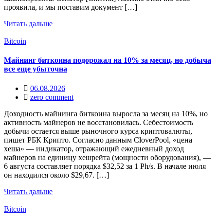
проявила, и мы поставим документ […]
Читать дальше
Bitcoin
Майнинг биткоина подорожал на 10% за месяц, но добыча
все еще убыточна
06.08.2026
zero comment
Доходность майнинга биткоина выросла за месяц на 10%, но
активность майнеров не восстановилась. Себестоимость
добычи остается выше рыночного курса криптовалюты,
пишет РБК Крипто. Согласно данным CloverPool, «цена
хеша» — индикатор, отражающий ежедневный доход
майнеров на единицу хешрейта (мощности оборудования), —
6 августа составляет порядка $32,52 за 1 Ph/s. В начале июля
он находился около $29,67. […]
Читать дальше
Bitcoin