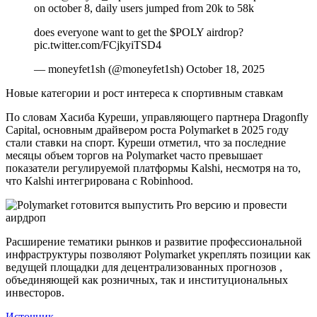
on october 8, daily users jumped from 20k to 58k
does everyone want to get the $POLY airdrop?
pic.twitter.com/FCjkyiTSD4
— moneyfet1sh (@moneyfet1sh) October 18, 2025
Новые категории и рост интереса к спортивным ставкам
По словам Хасиба Куреши, управляющего партнера Dragonfly
Capital, основным драйвером роста Polymarket в 2025 году
стали ставки на спорт. Куреши отметил, что за последние
месяцы объем торгов на Polymarket часто превышает
показатели регулируемой платформы Kalshi, несмотря на то,
что Kalshi интегрирована с Robinhood.
Расширение тематики рынков и развитие профессиональной
инфраструктуры позволяют Polymarket укреплять позиции как
ведущей площадки для децентрализованных прогнозов ,
объединяющей как розничных, так и институциональных
инвесторов.
Источник