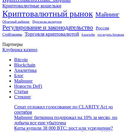
Криптовалютные кошельки
Криптовалютный рынок
Майнинг
Облачный майнинг
Прогнозы экспертов
Регулирование и законодательство
Россия
Торговля криптовалютой
Стейблкоины
блокчейн
отследить биткоин
Партнеры
Клубника казино
Bitcoin
Blockchain
Аналитика
Блог
Майнинг
Новости DeFi
Статьи
Стекинг
Сенат отложил голосование по CLARITY Act до
сентября
Майнинг биткоина подорожал на 10% за месяц, но
добыча все еще убыточна
Киты купили 38 000 BTC: рост или усреднение?