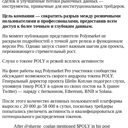
сделок и улучшенные потоки рыночных данных —
инструменты, привычные для институциональных трейдеров.
Цель компании — сократить разрыв между розничными
пользователями и профессионалами, предоставив всем
доступ к более точным и глубоким данным.
На момент публикации представители Polymarket не
раскрыли подробностей о точной дате релиза и функционале
версии Pro. Однако запуск станет важным шагом для проекта,
переживающего стремительный рост.
Слухи о токене POLY и резкий всплеск активности
На фоне работы над Polymarket Pro участники сообщества
обсуждают возможность скорого аирдропа токена POLY.
Генеральный директор проекта Шейн Коплан подогрел слухи,
упомянув тикер POLY в одном из своих постов на X (ранее
Twitter) — наряду с биткоином, Ethereum, BNB и Solana.
После этого количество активных пользователей платформы
выросло с 20 000 до 58 000 в сутки, поскольку трейдеры
попытались увеличить активность и квалифицироваться для
потенциального распределения токенов.
After @shayne_coplan mentioned $POLY in his post