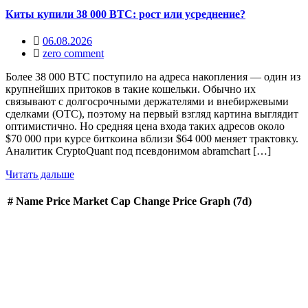
Киты купили 38 000 BTC: рост или усреднение?
06.08.2026
zero comment
Более 38 000 BTC поступило на адреса накопления — один из
крупнейших притоков в такие кошельки. Обычно их
связывают с долгосрочными держателями и внебиржевыми
сделками (OTC), поэтому на первый взгляд картина выглядит
оптимистично. Но средняя цена входа таких адресов около
$70 000 при курсе биткоина вблизи $64 000 меняет трактовку.
Аналитик CryptoQuant под псевдонимом abramchart […]
Читать дальше
#
Name
Price
Market Cap
Change
Price Graph (7d)