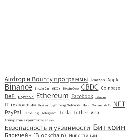
Airdrop и Bounty программы
Apple
Amazon
Binance
CBDC
Coinbase
Bitcoin Cash (BCC)
Bitcoin Core
Ethereum
DeFi
Facebook
Dogecoin
Filecoin
NFT
IT технологии
Lightning Network
Kraken
Meta
Monero (XMR)
PayPal
Tesla
Tether
Visa
Samsung
Telegram
Аппаратные криптокошельки
Биткоин
Безопасность и уязвимости
Блокчейн (Blockchain)
Инвестиции