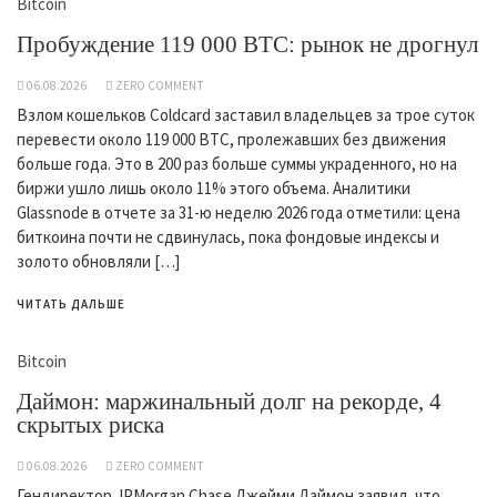
Bitcoin
Пробуждение 119 000 BTC: рынок не дрогнул
06.08.2026
ZERO COMMENT
Взлом кошельков Coldcard заставил владельцев за трое суток
перевести около 119 000 BTC, пролежавших без движения
больше года. Это в 200 раз больше суммы украденного, но на
биржи ушло лишь около 11% этого объема. Аналитики
Glassnode в отчете за 31-ю неделю 2026 года отметили: цена
биткоина почти не сдвинулась, пока фондовые индексы и
золото обновляли […]
ЧИТАТЬ ДАЛЬШЕ
Bitcoin
Даймон: маржинальный долг на рекорде, 4
скрытых риска
06.08.2026
ZERO COMMENT
Гендиректор JPMorgan Chase Джейми Даймон заявил, что