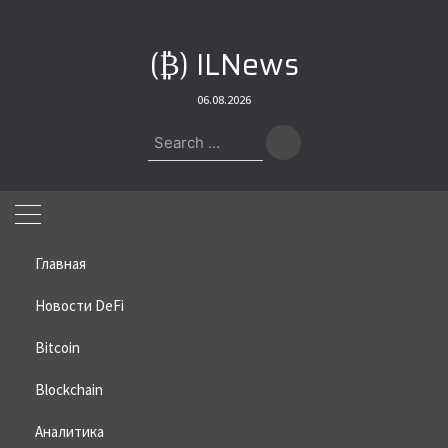
Skip
to
(₿) ILNews
content
06.08.2026
Search
for:
Главная
Новости DeFi
Bitcoin
Home
»
Bitcoin
»
OpenAI под расследованием в США из-за
ChatGPT
Blockchain
OpenAI под расследованием в
Аналитика
США из-за ChatGPT