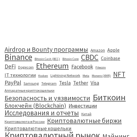
Airdrop и Bounty программы
Apple
Amazon
Binance
CBDC
Coinbase
Bitcoin Cash (BCC)
Bitcoin Core
Ethereum
DeFi
Facebook
Dogecoin
Filecoin
NFT
IT технологии
Lightning Network
Kraken
Meta
Monero (XMR)
PayPal
Tesla
Tether
Visa
Samsung
Telegram
Аппаратные криптокошельки
Биткоин
Безопасность и уязвимости
Блокчейн (Blockchain)
Инвестиции
Исследования и отчеты
Китай
Криптовалютные биржи
Криптовалюта в России
Криптовалютные кошельки
Криптовалютный рынок
Майнинг