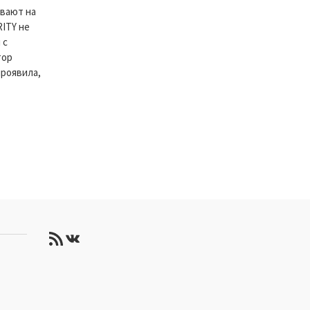
вают на
RITY не
 с
тор
проявила,
RSS-лента
ВКонтакте