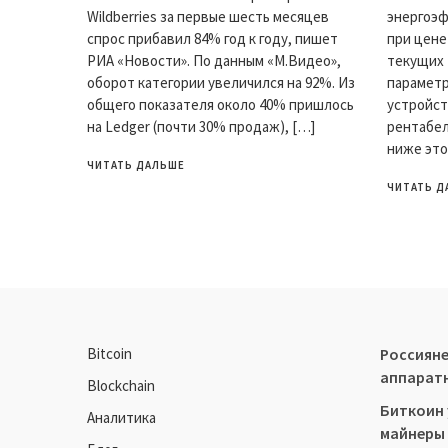
Wildberries за первые шесть месяцев
энергоэ
спрос прибавил 84% год к году, пишет
при цене
РИА «Новости». По данным «М.Видео»,
текущих 
оборот категории увеличился на 92%. Из
параметр
общего показателя около 40% пришлось
устройст
на Ledger (почти 30% продаж), […]
рентабел
ниже это
ЧИТАТЬ ДАЛЬШЕ
ЧИТАТЬ Д
Bitcoin
Россияне
аппарат
Blockchain
Биткоин 
Аналитика
майнеры 