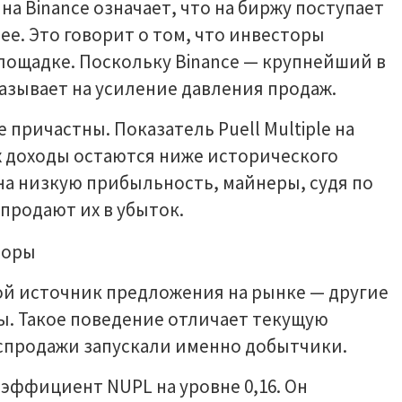
 Binance означает, что на биржу поступает
ее. Это говорит о том, что инвесторы
лощадке. Поскольку Binance — крупнейший в
азывает на усиление давления продаж.
причастны. Показатель Puell Multiple на
их доходы остаются ниже исторического
на низкую прибыльность, майнеры, судя по
 продают их в убыток.
ной источник предложения на рынке — другие
ы. Такое поведение отличает текущую
аспродажи запускали именно добытчики.
эффициент NUPL на уровне 0,16. Он