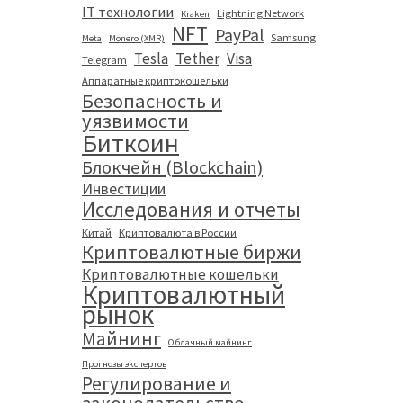
IT технологии
Lightning Network
Kraken
NFT
PayPal
Samsung
Meta
Monero (XMR)
Tesla
Tether
Visa
Telegram
Аппаратные криптокошельки
Безопасность и
уязвимости
Биткоин
Блокчейн (Blockchain)
Инвестиции
Исследования и отчеты
Китай
Криптовалюта в России
Криптовалютные биржи
Криптовалютные кошельки
Криптовалютный
рынок
Майнинг
Облачный майнинг
Прогнозы экспертов
Регулирование и