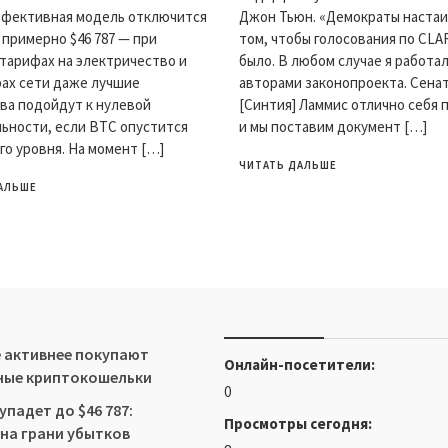
ффективная модель отключится
Джон Тьюн. «Демократы настаи
 примерно $46 787 — при
том, чтобы голосования по CLA
тарифах на электричество и
было. В любом случае я работал
ах сети даже лучшие
авторами законопроекта. Сена
ва подойдут к нулевой
[Синтия] Ламмис отлично себя 
ьности, если BTC опустится
и мы поставим документ […]
го уровня. На момент […]
ЧИТАТЬ ДАЛЬШЕ
АЛЬШЕ
 активнее покупают
Онлайн-посетители:
ные криптокошельки
0
упадет до $46 787:
Просмотры сегодня:
на грани убытков