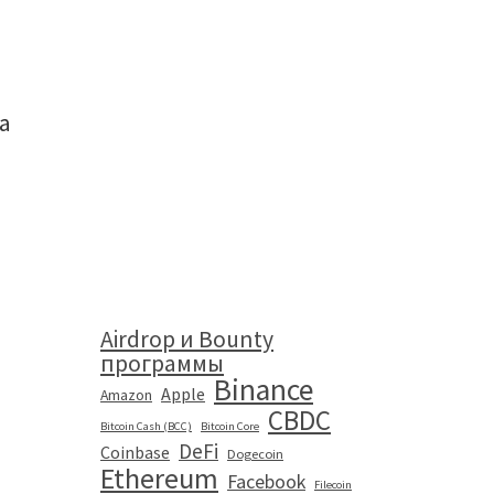
а
Airdrop и Bounty
программы
Binance
Apple
Amazon
CBDC
Bitcoin Cash (BCC)
Bitcoin Core
DeFi
Coinbase
Dogecoin
Ethereum
Facebook
Filecoin