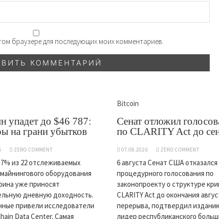
 этом браузере для последующих моих комментариев.
Bitcoin
н упадет до $46 787:
Сенат отложил голосов
ы на грани убытков
по CLARITY Act до се
6
ZERO COMMENT
07.08.2026
ZERO COMMENT
,7% из 22 отслеживаемых
6 августа Сенат США отказался
майнингового оборудования
процедурного голосования по
оина уже приносят
законопроекту о структуре кр
ельную дневную доходность.
CLARITY Act до окончания авгу
нные привели исследователи
перерыва, подтвердил изданию 
hain Data Center. Самая
лидер республиканского боль