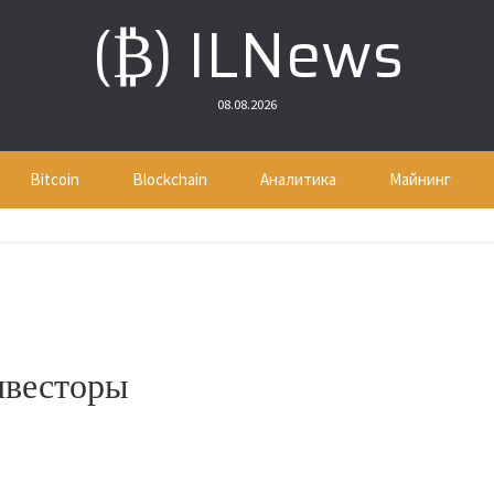
(₿) ILNews
08.08.2026
Bitcoin
Blockchain
Аналитика
Майнинг
нвесторы