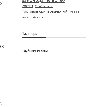
законодательство
о
Россия
Стейблкоины
Торговля криптовалютой
блокчейн
отследить биткоин
Партнеры
ок
Клубника казино
б
.