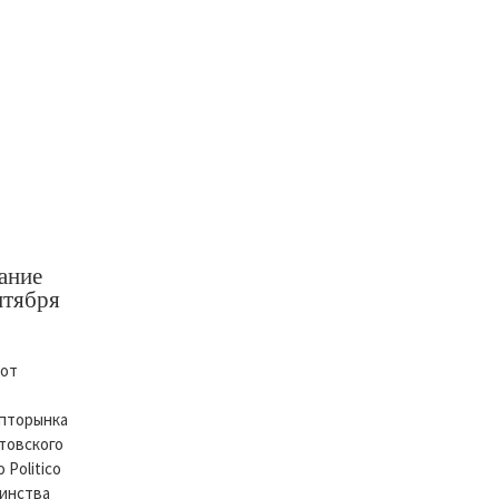
ание
нтября
 от
ипторынка
стовского
Politico
шинства