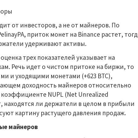
дит от инвесторов, а не от майнеров. По
linayPA, приток монет на Binance растет, тогд
ржатели удерживают активы.
я оценка трех показателей указывает на
ам. Речь идет о чистом притоке на биржи, то
ми и уходящими монетами (+623 BTC),
ражающем доходность майнеров относительно
и коэффициенте NUPL (Net Unrealized
т, находятся ли держатели в целом в прибыли
рисуют картину растущего давления продаж.
ные майнеров