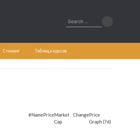
Search
for:
Стекинг
Таблица курсов
#
Name
Price
Market
Change
Price
Cap
Graph (7d)