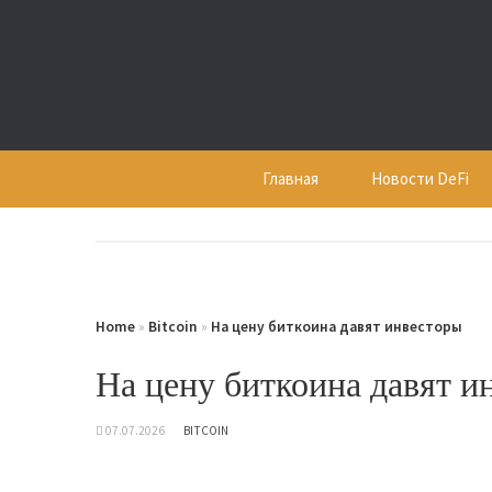
Skip
to
content
Главная
Новости DeFi
Home
»
Bitcoin
»
На цену биткоина давят инвесторы
На цену биткоина давят и
07.07.2026
BITCOIN