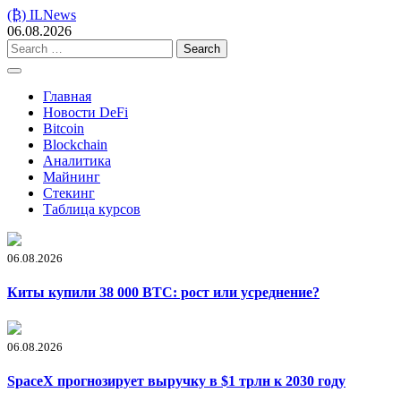
Skip
(₿) ILNews
to
06.08.2026
content
Search
for:
Главная
Новости DeFi
Bitcoin
Blockchain
Аналитика
Майнинг
Стекинг
Таблица курсов
06.08.2026
Киты купили 38 000 BTC: рост или усреднение?
06.08.2026
SpaceX прогнозирует выручку в $1 трлн к 2030 году