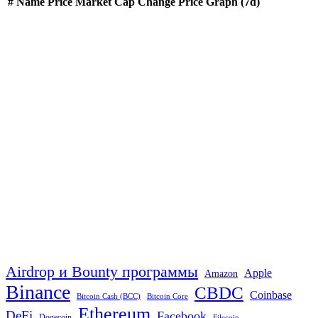
#
Name
Price
Market Cap
Change
Price Graph (7d)
Airdrop и Bounty программы
Apple
Amazon
Binance
CBDC
Coinbase
Bitcoin Cash (BCC)
Bitcoin Core
Ethereum
DeFi
Facebook
Dogecoin
Filecoin