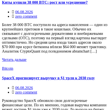
Киты купили 38 000 BTC: рост или усреднение?
06.08.2026
zero comment
Более 38 000 BTC поступило на адреса накопления — один из
крупнейших притоков в такие кошельки. Обычно их
связывают с долгосрочными держателями и внебиржевыми
сделками (OTC), поэтому на первый взгляд картина выглядит
оптимистично. Но средняя цена входа таких адресов около
$70 000 при курсе биткоина вблизи $64 000 меняет трактовку.
Аналитик CryptoQuant под псевдонимом abramchart […]
Читать дальше
Bitcoin
SpaceX прогнозирует выручку в $1 трлн к 2030 году
06.08.2026
zero comment
Руководство SpaceX обновило свои долгосрочные
финансовые цели. По их мнению, годовая выручка компании
может достичь $1 трлн уже к 2030 году. До выхода на биржу