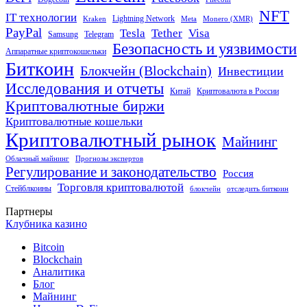
NFT
IT технологии
Lightning Network
Kraken
Meta
Monero (XMR)
PayPal
Tether
Visa
Tesla
Samsung
Telegram
Безопасность и уязвимости
Аппаратные криптокошельки
Биткоин
Блокчейн (Blockchain)
Инвестиции
Исследования и отчеты
Китай
Криптовалюта в России
Криптовалютные биржи
Криптовалютные кошельки
Криптовалютный рынок
Майнинг
Облачный майнинг
Прогнозы экспертов
Регулирование и законодательство
Россия
Торговля криптовалютой
Стейблкоины
блокчейн
отследить биткоин
Партнеры
Клубника казино
Bitcoin
Blockchain
Аналитика
Блог
Майнинг