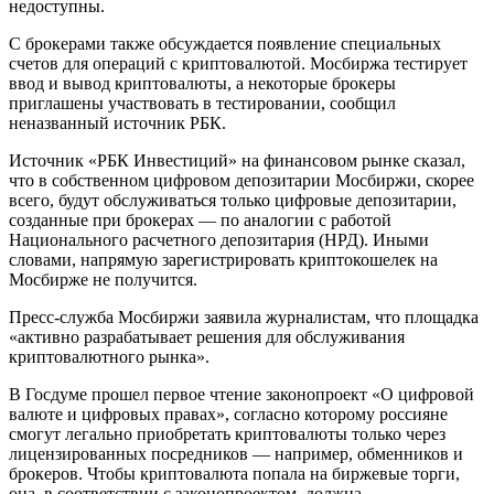
недоступны.
С брокерами также обсуждается появление специальных
счетов для операций с криптовалютой. Мосбиржа тестирует
ввод и вывод криптовалюты, а некоторые брокеры
приглашены участвовать в тестировании, сообщил
неназванный источник РБК.
Источник «РБК Инвестиций» на финансовом рынке сказал,
что в собственном цифровом депозитарии Мосбиржи, скорее
всего, будут обслуживаться только цифровые депозитарии,
созданные при брокерах — по аналогии с работой
Национального расчетного депозитария (НРД). Иными
словами, напрямую зарегистрировать криптокошелек на
Мосбирже не получится.
Пресс‑служба Мосбиржи заявила журналистам, что площадка
«активно разрабатывает решения для обслуживания
криптовалютного рынка».
В Госдуме прошел первое чтение законопроект «О цифровой
валюте и цифровых правах», согласно которому россияне
смогут легально приобретать криптовалюты только через
лицензированных посредников — например, обменников и
брокеров. Чтобы криптовалюта попала на биржевые торги,
она, в соответствии с законопроектом, должна