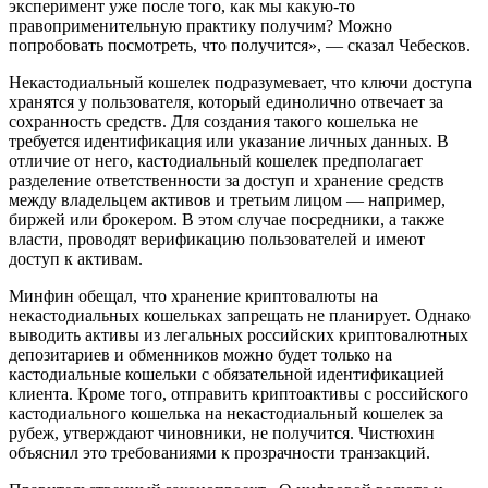
эксперимент уже после того, как мы какую‑то
правоприменительную практику получим? Можно
попробовать посмотреть, что получится», — сказал Чебесков.
Некастодиальный кошелек подразумевает, что ключи доступа
хранятся у пользователя, который единолично отвечает за
сохранность средств. Для создания такого кошелька не
требуется идентификация или указание личных данных. В
отличие от него, кастодиальный кошелек предполагает
разделение ответственности за доступ и хранение средств
между владельцем активов и третьим лицом — например,
биржей или брокером. В этом случае посредники, а также
власти, проводят верификацию пользователей и имеют
доступ к активам.
Минфин обещал, что хранение криптовалюты на
некастодиальных кошельках запрещать не планирует. Однако
выводить активы из легальных российских криптовалютных
депозитариев и обменников можно будет только на
кастодиальные кошельки с обязательной идентификацией
клиента. Кроме того, отправить криптоактивы с российского
кастодиального кошелька на некастодиальный кошелек за
рубеж, утверждают чиновники, не получится. Чистюхин
объяснил это требованиями к прозрачности транзакций.