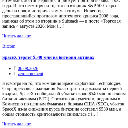
возможно, достиг вершины и рискует повторить обвал 1987
года. И это несмотря на то, что во вторник S&P 500 закрыл
день на новом историческом максимуме. Инвестор,
прославившийся прогнозом ипотечного кризиса 2008 года,
написал об этом во вторник в Substack — в посте «Торговая
запись 4 августа 2026: Мои […]
Читать дальше
Bitcoin
SpaceX теряет $540 млн на биткоин-активах
06.08.2026
zero comment
Несмотря на то, что компания Space Exploration Technologies
Corp. превзошла ожидания Уолл-стрит по доходам за первый
квартал, SpaceX сообщила об убытке около $540 млн по своим
биткоин-активам (BTC). Согласно документам, поданным в
Комиссию по ценным бумагам и биржам США (SEC), убыток
SpaceX из-за снижения курса биткоина составил $539 млн, а
общая стоимость криптовалюты снизилась с […]
Читать дальше