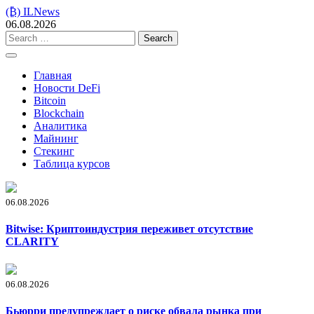
Skip
(₿) ILNews
to
06.08.2026
content
Search
for:
Главная
Новости DeFi
Bitcoin
Blockchain
Аналитика
Майнинг
Стекинг
Таблица курсов
06.08.2026
Bitwise: Криптоиндустрия переживет отсутствие
CLARITY
06.08.2026
Бьюрри предупреждает о риске обвала рынка при