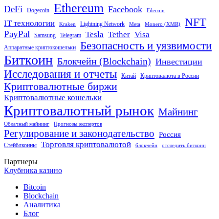
Ethereum
DeFi
Facebook
Dogecoin
Filecoin
NFT
IT технологии
Lightning Network
Kraken
Meta
Monero (XMR)
PayPal
Tether
Visa
Tesla
Samsung
Telegram
Безопасность и уязвимости
Аппаратные криптокошельки
Биткоин
Блокчейн (Blockchain)
Инвестиции
Исследования и отчеты
Китай
Криптовалюта в России
Криптовалютные биржи
Криптовалютные кошельки
Криптовалютный рынок
Майнинг
Облачный майнинг
Прогнозы экспертов
Регулирование и законодательство
Россия
Торговля криптовалютой
Стейблкоины
блокчейн
отследить биткоин
Партнеры
Клубника казино
Bitcoin
Blockchain
Аналитика
Блог