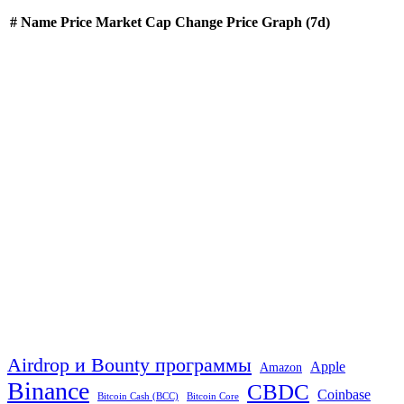
#
Name
Price
Market Cap
Change
Price Graph (7d)
Airdrop и Bounty программы
Apple
Amazon
Binance
CBDC
Coinbase
Bitcoin Cash (BCC)
Bitcoin Core