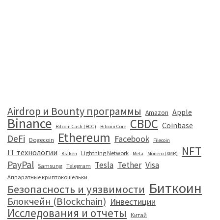
Airdrop и Bounty программы
Apple
Amazon
Binance
CBDC
Coinbase
Bitcoin Cash (BCC)
Bitcoin Core
Ethereum
DeFi
Facebook
Dogecoin
Filecoin
NFT
IT технологии
Lightning Network
Kraken
Meta
Monero (XMR)
PayPal
Tesla
Tether
Visa
Samsung
Telegram
Аппаратные криптокошельки
Биткоин
Безопасность и уязвимости
Блокчейн (Blockchain)
Инвестиции
Исследования и отчеты
Китай