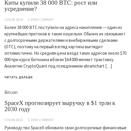
Киты купили 38 000 BTC: рост или
усреднение?
06.08.2026
ZERO COMMENT
Более 38 000 BTC поступило на адреса накопления — один из
крупнейших притоков в такие кошельки. Обычно их связывают
с долгосрочными держателями и внебиржевыми сделками
(OTC), поэтому на первый взгляд картина выглядит
оптимистично. Но средняя цена входа таких адресов около $70
000 при курсе биткоина вблизи $64 000 меняет трактовку.
Аналитик CryptoQuant под псевдонимом abramchart […]
ЧИТАТЬ ДАЛЬШЕ
Bitcoin
SpaceX прогнозирует выручку в $1 трлн к
2030 году
06.08.2026
ZERO COMMENT
Руководство SpaceX обновило свои долгосрочные финансовые