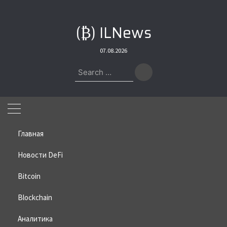
Skip
to
(₿) ILNews
content
07.08.2026
Search
for:
Главная
Новости DeFi
Bitcoin
Home
»
Bitcoin
»
MicroStrategy провалилась с последней
покупкой биткоина
Blockchain
MicroStrategy провалилась с
Аналитика
последней покупкой биткоина