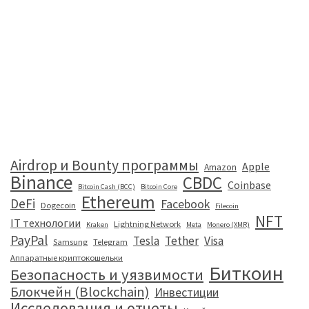
Airdrop и Bounty программы
Apple
Amazon
Binance
CBDC
Coinbase
Bitcoin Cash (BCC)
Bitcoin Core
Ethereum
DeFi
Facebook
Dogecoin
Filecoin
NFT
IT технологии
Lightning Network
Kraken
Meta
Monero (XMR)
PayPal
Tesla
Tether
Visa
Samsung
Telegram
Аппаратные криптокошельки
Биткоин
Безопасность и уязвимости
Блокчейн (Blockchain)
Инвестиции
Исследования и отчеты