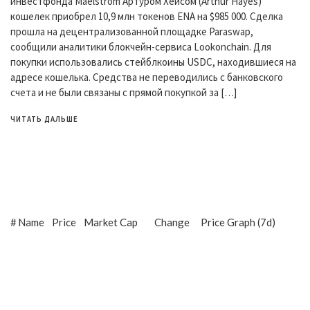
инвестфонда Maelstrom Артуром Хейсом (Arthur Hayes)
кошелек приобрел 10,9 млн токенов ENA на $985 000. Сделка
прошла на децентрализованной площадке Paraswap,
сообщили аналитики блокчейн-сервиса Lookonchain. Для
покупки использовались стейблкоины USDC, находившиеся на
адресе кошелька. Средства не переводились с банковского
счета и не были связаны с прямой покупкой за […]
ЧИТАТЬ ДАЛЬШЕ
#
Name
Price
Market Cap
Change
Price Graph (7d)