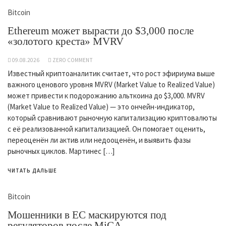
Bitcoin
Ethereum может вырасти до $3,000 после
«золотого креста» MVRV
09.08.2026
ZERO COMMENT
Известный криптоаналитик считает, что рост эфириума выше
важного ценового уровня MVRV (Market Value to Realized Value)
может привести к подорожанию альткоина до $3,000. MVRV
(Market Value to Realized Value) — это ончейн-индикатор,
который сравнивают рыночную капитализацию криптовалюты
с её реализованной капитализацией. Он помогает оценить,
переоценён ли актив или недооценён, и выявить фазы
рыночных циклов. Мартинес […]
ЧИТАТЬ ДАЛЬШЕ
Bitcoin
Мошенники в ЕС маскируются под
регуляторов после MiCA