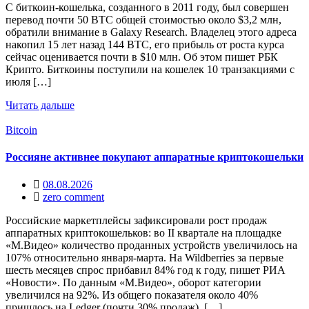
С биткоин-кошелька, созданного в 2011 году, был совершен
перевод почти 50 BTC общей стоимостью около $3,2 млн,
обратили внимание в Galaxy Research. Владелец этого адреса
накопил 15 лет назад 144 BTC, его прибыль от роста курса
сейчас оценивается почти в $10 млн. Об этом пишет РБК
Крипто. Биткоины поступили на кошелек 10 транзакциями с
июля […]
Читать дальше
Bitcoin
Россияне активнее покупают аппаратные криптокошельки
08.08.2026
zero comment
Российские маркетплейсы зафиксировали рост продаж
аппаратных криптокошельков: во II квартале на площадке
«М.Видео» количество проданных устройств увеличилось на
107% относительно января-марта. На Wildberries за первые
шесть месяцев спрос прибавил 84% год к году, пишет РИА
«Новости». По данным «М.Видео», оборот категории
увеличился на 92%. Из общего показателя около 40%
пришлось на Ledger (почти 30% продаж), […]