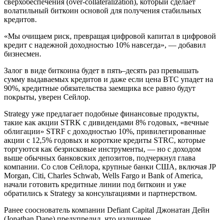
сверхобеспечения (over-collateralization), который сделает
волатильный биткоин основой для получения стабильных
кредитов.
«Мы очищаем риск, превращая цифровой капитал в цифровой
кредит с надежной доходностью 10% навсегда», — добавил
бизнесмен.
Залог в виде биткоина будет в пять–десять раз превышать
сумму выдаваемых кредитов и даже если цена BTC упадет на
90%, кредитные обязательства заемщика все равно будут
покрыты, уверен Сейлор.
Strategy уже предлагает подобные финансовые продукты,
такие как акции STRK с дивидендами 8% годовых, «вечные
облигации» STRF с доходностью 10%, привилегированные
акции с 12,5% годовых и короткие кредиты STRC, которые
торгуются как безрисковые инструменты, — но с доходом
выше обычных банковских депозитов, подчеркнул глава
компании. Со слов Сейлора, крупные банки США, включая JP
Morgan, Citi, Charles Schwab, Wells Fargo и Bank of America,
начали готовить кредитные линии под биткоин и уже
обратились к Strategy за консультациями и партнерством.
Ранее сооснователь компании Defiant Capital Джонатан Дейн
(Jonathan Dane) предупредил, что излишнее