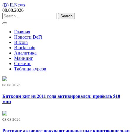
Skip
(₿) ILNews
to
08.08.2026
content
Search
for:
Главная
Новости DeFi
Bitcoin
Blockchain
Аналитика
Майнинг
Стекинг
Таблица курсов
08.08.2026
Биткоин-кит из 2011 года активировался: прибыль $10
млн
08.08.2026
Россияне активнее покупают аппаратные криптокошельки