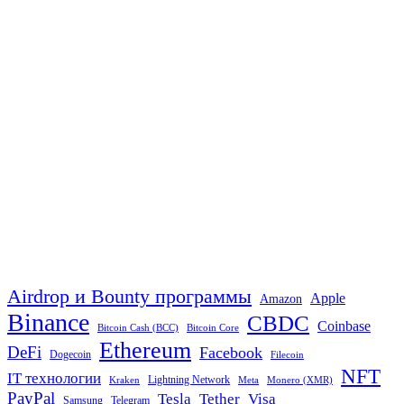
Airdrop и Bounty программы
Apple
Amazon
Binance
CBDC
Coinbase
Bitcoin Cash (BCC)
Bitcoin Core
Ethereum
DeFi
Facebook
Dogecoin
Filecoin
NFT
IT технологии
Lightning Network
Kraken
Meta
Monero (XMR)
PayPal
Tether
Visa
Tesla
Samsung
Telegram