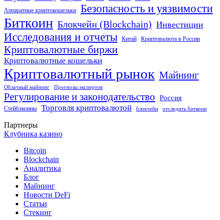
Безопасность и уязвимости
Аппаратные криптокошельки
Биткоин
Блокчейн (Blockchain)
Инвестиции
Исследования и отчеты
Китай
Криптовалюта в России
Криптовалютные биржи
Криптовалютные кошельки
Криптовалютный рынок
Майнинг
Облачный майнинг
Прогнозы экспертов
Регулирование и законодательство
Россия
Торговля криптовалютой
Стейблкоины
блокчейн
отследить биткоин
Партнеры
Клубника казино
Bitcoin
Blockchain
Аналитика
Блог
Майнинг
Новости DeFi
Статьи
Стекинг