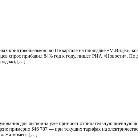
ых криптокошельков: во II квартале на площадке «М.Видео» ко
есяцев спрос прибавил 84% год к году, пишет РИА «Новости». По
родаж), […]
удования для биткоина уже приносят отрицательную дневную до
цене примерно $46 787 — при текущих тарифах на электричество
ня. На момент […]