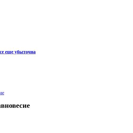
се еще убыточна
ие
авновесие