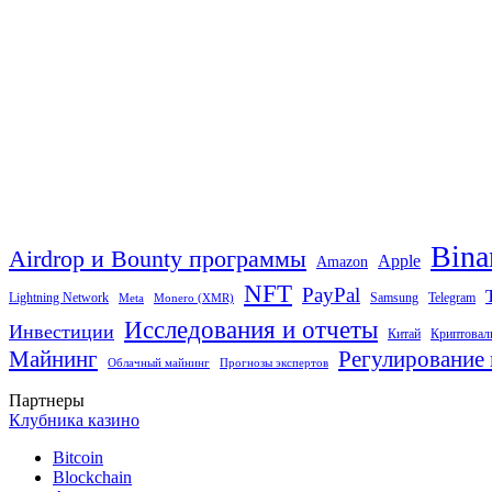
Bina
Airdrop и Bounty программы
Apple
Amazon
NFT
PayPal
Lightning Network
Samsung
Telegram
Meta
Monero (XMR)
Исследования и отчеты
Инвестиции
Китай
Криптовал
Майнинг
Регулирование 
Облачный майнинг
Прогнозы экспертов
Партнеры
Клубника казино
Bitcoin
Blockchain