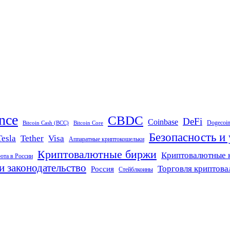
nce
CBDC
DeFi
Coinbase
Dogecoi
Bitcoin Cash (BCC)
Bitcoin Core
Безопасность и
Tether
Visa
Tesla
Аппаратные криптокошельки
Криптовалютные биржи
Криптовалютные 
юта в России
и законодательство
Торговля криптов
Россия
Стейблкоины