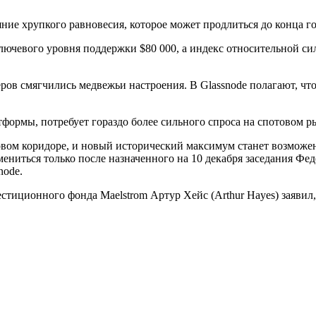
ние хрупкого равновесия, которое может продлиться до конца г
лючевого уровня поддержки $80 000, а индекс относительной сил
еров смягчились медвежьи настроения. В Glassnode полагают, ч
формы, потребует гораздо более сильного спроса на спотовом р
еновом коридоре, и новый исторический максимум станет возможе
ниться только после назначенного на 10 декабря заседания Фе
node.
иционного фонда Maelstrom Артур Хейс (Arthur Hayes) заявил, 