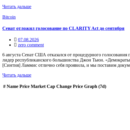
Читать дальше
Bitcoin
Сенат отложил голосование по CLARITY Act до сентября
07.08.2026
zero comment
6 августа Сенат США отказался от процедурного голосования п
лидер республиканского большинства Джон Тьюн. «Демократы н
[Синтия] Ламмис отлично себя проявила, и мы поставим докум
Читать дальше
#
Name
Price
Market Cap
Change
Price Graph (7d)