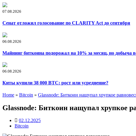
07.08.2026
Сенат отложил голосование по CLARITY Act до сентября
06.08.2026
Майнинг биткоина подорожал на 10% за месяц, но добыча в
06.08.2026
Киты купили 38 000 BTC: рост или усреднение?
Home
»
Bitcoin
»
Glassnode: Биткоин нащупал хрупкое равновес
Glassnode: Биткоин нащупал хрупкое р
02.12.2025
Bitcoin