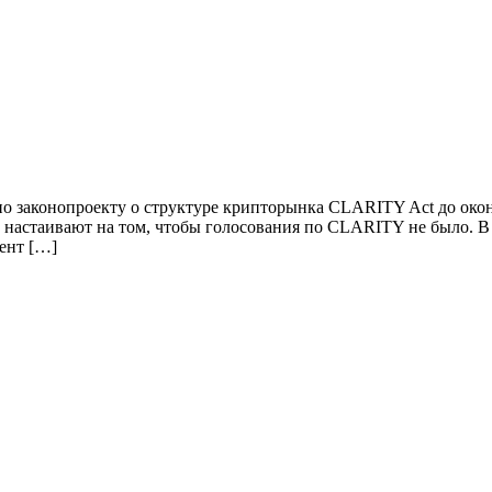
о законопроекту о структуре крипторынка CLARITY Act до оконч
астаивают на том, чтобы голосования по CLARITY не было. В л
ент […]