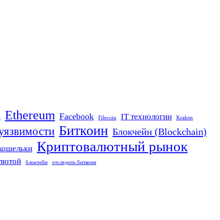
Ethereum
Facebook
IT технологии
n
Filecoin
Kraken
Биткоин
 уязвимости
Блокчейн (Blockchain)
Криптовалютный рынок
кошельки
алютой
блокчейн
отследить биткоин