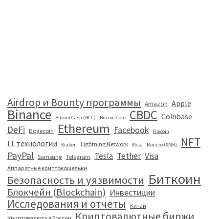
Airdrop и Bounty программы
Apple
Amazon
Binance
CBDC
Coinbase
Bitcoin Cash (BCC)
Bitcoin Core
Ethereum
DeFi
Facebook
Dogecoin
Filecoin
NFT
IT технологии
Lightning Network
Kraken
Meta
Monero (XMR)
PayPal
Tesla
Tether
Visa
Samsung
Telegram
Аппаратные криптокошельки
Биткоин
Безопасность и уязвимости
Блокчейн (Blockchain)
Инвестиции
Исследования и отчеты
Китай
Криптовалютные биржи
Криптовалюта в России