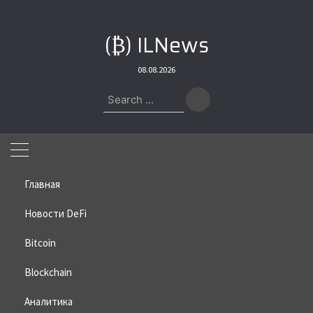
Skip
to
(₿) ILNews
content
08.08.2026
Search
for:
Главная
Новости DeFi
Bitcoin
Home
»
Bitcoin
»
Эрик Трамп: Банкиры капитулировали перед
биткоином
Blockchain
Эрик Трамп: Банкиры
Аналитика
капитулировали перед