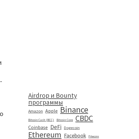
и
-
Airdrop и Bounty
программы
Binance
Apple
Amazon
го
CBDC
Bitcoin Cash (BCC)
Bitcoin Core
DeFi
Coinbase
Dogecoin
Ethereum
Facebook
Filecoin