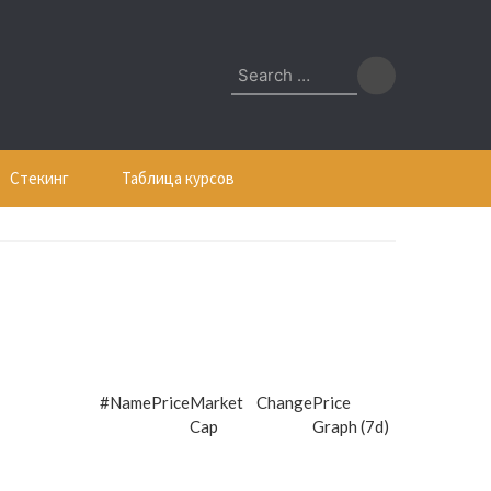
Search
for:
Стекинг
Таблица курсов
#
Name
Price
Market
Change
Price
Cap
Graph (7d)