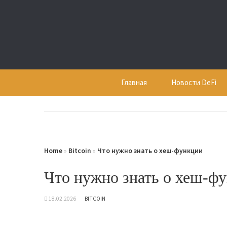
Skip
to
content
Главная
Новости DeFi
Home
»
Bitcoin
»
Что нужно знать о хеш-функции
Что нужно знать о хеш-ф
18.02.2026
BITCOIN