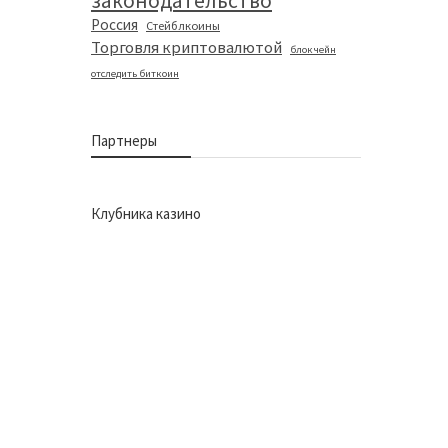
законодательство
Россия
Стейблкоины
Торговля криптовалютой
блокчейн
отследить биткоин
Партнеры
Клубника казино