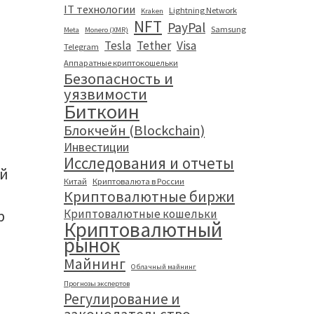
IT технологии
Lightning Network
Kraken
NFT
PayPal
Samsung
Meta
Monero (XMR)
Tesla
Tether
Visa
Telegram
Аппаратные криптокошельки
Безопасность и
уязвимости
Биткоин
Блокчейн (Blockchain)
Инвестиции
Исследования и отчеты
ой
Китай
Криптовалюта в России
Криптовалютные биржи
Криптовалютные кошельки
р
Криптовалютный
рынок
Майнинг
Облачный майнинг
Прогнозы экспертов
Регулирование и