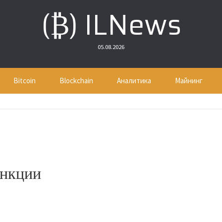
(₿) ILNews
05.08.2026
Bitcoin
Blockchain
Аналитика
Майнинг
ункции