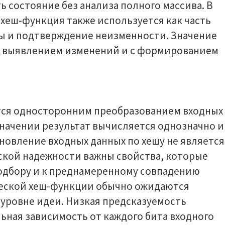
ь состояние без анализа полного массива. В
хеш-функция также используется как часть
ы и подтверждение неизменности. Значение
м выявлением изменений и с формированием
тся односторонним преобразованием входных
значении результат вычисляется однозначно и
новление входных данных по хешу не является
ской надежности важны свойства, которые
одбору и к преднамеренному совпадению
ческой хеш-функции обычно ожидаются
 уровне идеи. Низкая предсказуемость
льная зависимость от каждого бита входного