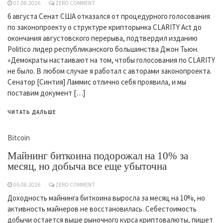
07.08.2026
ZERO COMMENT
6 августа Сенат США отказался от процедурного голосования
по законопроекту о структуре крипторынка CLARITY Act до
окончания августовского перерыва, подтвердил изданию
Politico лидер республиканского большинства Джон Тьюн.
«Демократы настаивают на том, чтобы голосования по CLARITY
не было. В любом случае я работал с авторами законопроекта.
Сенатор [Синтия] Ламмис отлично себя проявила, и мы
поставим документ […]
ЧИТАТЬ ДАЛЬШЕ
Bitcoin
Майнинг биткоина подорожал на 10% за
месяц, но добыча все еще убыточна
06.08.2026
ZERO COMMENT
Доходность майнинга биткоина выросла за месяц на 10%, но
активность майнеров не восстановилась. Себестоимость
добычи остается выше рыночного курса криптовалюты, пишет