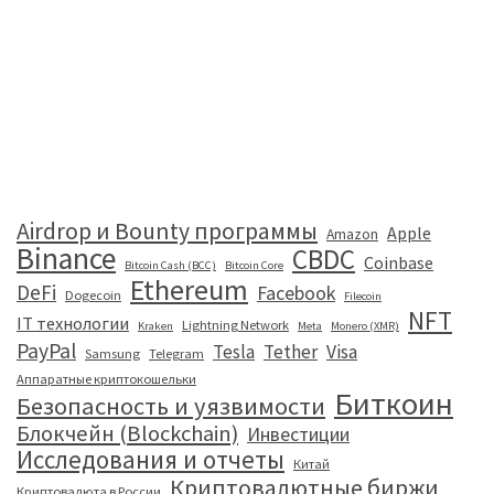
Airdrop и Bounty программы
Apple
Amazon
Binance
CBDC
Coinbase
Bitcoin Cash (BCC)
Bitcoin Core
Ethereum
DeFi
Facebook
Dogecoin
Filecoin
NFT
IT технологии
Lightning Network
Kraken
Meta
Monero (XMR)
PayPal
Tesla
Tether
Visa
Samsung
Telegram
Аппаратные криптокошельки
Биткоин
Безопасность и уязвимости
Блокчейн (Blockchain)
Инвестиции
Исследования и отчеты
Китай
Криптовалютные биржи
Криптовалюта в России