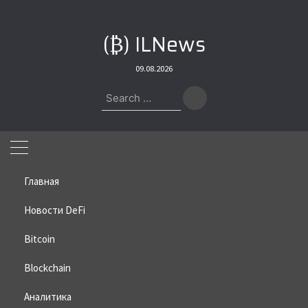
Skip
to
(₿) ILNews
content
09.08.2026
Search
for:
Главная
Новости DeFi
Bitcoin
Home
»
Bitcoin
»
ChatGPT спрогнозировал цену ETH
Blockchain
ChatGPT спрогнозировал цену
ETH
Аналитика