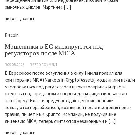
переоценён ли актив или недооценён, и выявить фазы
рыночных циклов. Мартинес […]
ЧИТАТЬ ДАЛЬШЕ
Bitcoin
Мошенники в ЕС маскируются под
регуляторов после MiCA
09.08.2026
ZERO COMMENT
В Евросоюзе после вступления в силу 1 июля правил для
крипторынка MiCA (Markets in Crypto-Assets) мошенники начали
маскироваться под регуляторов и криптосервисы и красть
средства под предлогом их перевода на лицензированную
платформу. Власти предупреждают, что мошенники
пользуются неразберихой, возникшей после введения новых
правил, пишет РБК Крипто. Компании, не получившие
лицензию MiCA, теперь считаются незаконными и […]
ЧИТАТЬ ДАЛЬШЕ