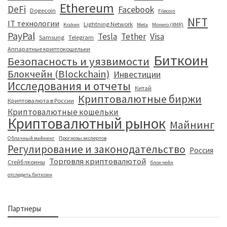
Ethereum
DeFi
Facebook
Dogecoin
Filecoin
NFT
IT технологии
Lightning Network
Kraken
Meta
Monero (XMR)
PayPal
Tesla
Tether
Visa
Samsung
Telegram
Аппаратные криптокошельки
Биткоин
Безопасность и уязвимости
Блокчейн (Blockchain)
Инвестиции
Исследования и отчеты
Китай
Криптовалютные биржи
Криптовалюта в России
Криптовалютные кошельки
Криптовалютный рынок
Майнинг
Облачный майнинг
Прогнозы экспертов
Регулирование и законодательство
Россия
Торговля криптовалютой
Стейблкоины
блокчейн
отследить биткоин
Партнеры