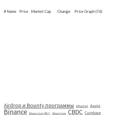
#
Name
Price
Market Cap
Change
Price Graph (7d)
Airdrop и Bounty программы
Apple
Amazon
Binance
CBDC
Coinbase
Bitcoin Cash (BCC)
Bitcoin Core