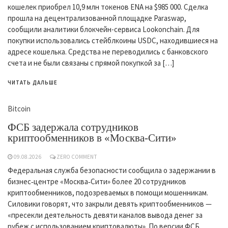
кошелек приобрел 10,9 млн токенов ENA на $985 000. Сделка
прошла на децентрализованной площадке Paraswap,
сообщили аналитики блокчейн-сервиса Lookonchain. Для
покупки использовались стейблкоины USDC, находившиеся на
адресе кошелька. Средства не переводились с банковского
счета и не были связаны с прямой покупкой за […]
ЧИТАТЬ ДАЛЬШЕ
Bitcoin
ФСБ задержала сотрудников
криптообменников в «Москва-Сити»
09.08.2026
ZERO COMMENT
Федеральная служба безопасности сообщила о задержании в
бизнес‑центре «Москва‑Сити» более 20 сотрудников
криптообменников, подозреваемых в помощи мошенникам.
Силовики говорят, что закрыли девять криптообменников —
«пресекли деятельность девяти каналов вывода денег за
рубеж с использованием криптовалюты». По версии ФСБ,