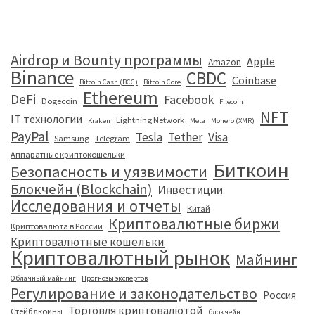
Airdrop и Bounty программы
Apple
Amazon
Binance
CBDC
Coinbase
Bitcoin Cash (BCC)
Bitcoin Core
Ethereum
DeFi
Facebook
Dogecoin
Filecoin
NFT
IT технологии
Lightning Network
Kraken
Meta
Monero (XMR)
PayPal
Tesla
Tether
Visa
Samsung
Telegram
Аппаратные криптокошельки
Биткоин
Безопасность и уязвимости
Блокчейн (Blockchain)
Инвестиции
Исследования и отчеты
Китай
Криптовалютные биржи
Криптовалюта в России
Криптовалютные кошельки
Криптовалютный рынок
Майнинг
Облачный майнинг
Прогнозы экспертов
Регулирование и законодательство
Россия
Торговля криптовалютой
Стейблкоины
блокчейн