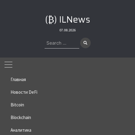
Skip
to
(₿) ILNews
content
07.08.2026
Search
for:
Главная
Новости DeFi
Bitcoin
Home
»
Bitcoin
»
Центробанки скупают золото
Blockchain
Центробанки скупают золото
Аналитика
03.07.2026
BITCOIN