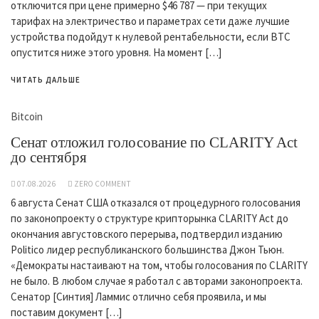
отключится при цене примерно $46 787 — при текущих
тарифах на электричество и параметрах сети даже лучшие
устройства подойдут к нулевой рентабельности, если BTC
опустится ниже этого уровня. На момент […]
ЧИТАТЬ ДАЛЬШЕ
Bitcoin
Сенат отложил голосование по CLARITY Act
до сентября
07.08.2026
ZERO COMMENT
6 августа Сенат США отказался от процедурного голосования
по законопроекту о структуре крипторынка CLARITY Act до
окончания августовского перерыва, подтвердил изданию
Politico лидер республиканского большинства Джон Тьюн.
«Демократы настаивают на том, чтобы голосования по CLARITY
не было. В любом случае я работал с авторами законопроекта.
Сенатор [Синтия] Ламмис отлично себя проявила, и мы
поставим документ […]