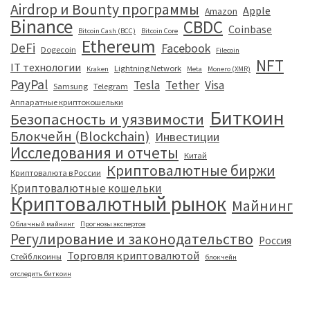
Airdrop и Bounty программы
Apple
Amazon
Binance
CBDC
Coinbase
Bitcoin Cash (BCC)
Bitcoin Core
Ethereum
DeFi
Facebook
Dogecoin
Filecoin
NFT
IT технологии
Lightning Network
Kraken
Meta
Monero (XMR)
PayPal
Tesla
Tether
Visa
Samsung
Telegram
Аппаратные криптокошельки
Биткоин
Безопасность и уязвимости
Блокчейн (Blockchain)
Инвестиции
Исследования и отчеты
Китай
Криптовалютные биржи
Криптовалюта в России
Криптовалютные кошельки
Криптовалютный рынок
Майнинг
Облачный майнинг
Прогнозы экспертов
Регулирование и законодательство
Россия
Торговля криптовалютой
Стейблкоины
блокчейн
отследить биткоин