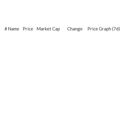
#
Name
Price
Market Cap
Change
Price Graph (7d)