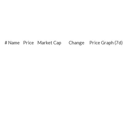
#
Name
Price
Market Cap
Change
Price Graph (7d)