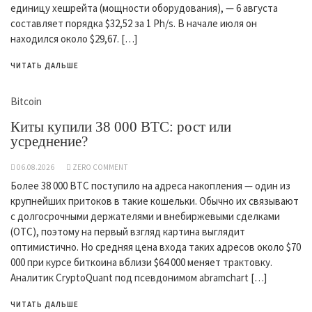
единицу хешрейта (мощности оборудования), — 6 августа
составляет порядка $32,52 за 1 Ph/s. В начале июля он
находился около $29,67. […]
ЧИТАТЬ ДАЛЬШЕ
Bitcoin
Киты купили 38 000 BTC: рост или
усреднение?
06.08.2026
ZERO COMMENT
Более 38 000 BTC поступило на адреса накопления — один из
крупнейших притоков в такие кошельки. Обычно их связывают
с долгосрочными держателями и внебиржевыми сделками
(OTC), поэтому на первый взгляд картина выглядит
оптимистично. Но средняя цена входа таких адресов около $70
000 при курсе биткоина вблизи $64 000 меняет трактовку.
Аналитик CryptoQuant под псевдонимом abramchart […]
ЧИТАТЬ ДАЛЬШЕ