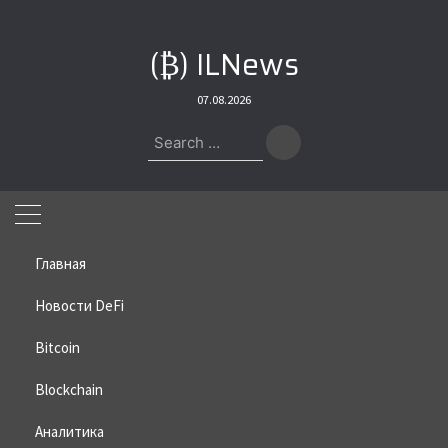
Skip
to
(₿) ILNews
content
07.08.2026
Search
for:
Главная
Новости DeFi
Bitcoin
Home
»
Bitcoin
»
Цена Zcash поднялась до исторического
максимума
Blockchain
Цена Zcash поднялась до
Аналитика
исторического максимума