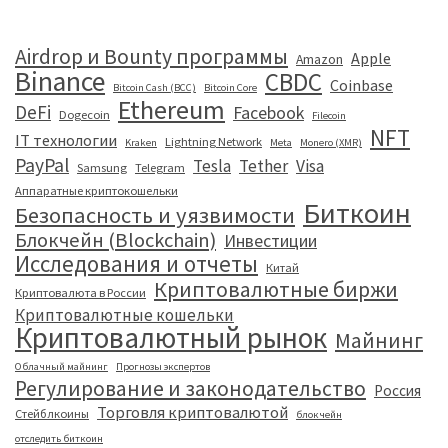
Airdrop и Bounty программы
Apple
Amazon
Binance
CBDC
Coinbase
Bitcoin Cash (BCC)
Bitcoin Core
Ethereum
DeFi
Facebook
Dogecoin
Filecoin
NFT
IT технологии
Lightning Network
Kraken
Meta
Monero (XMR)
PayPal
Tesla
Tether
Visa
Samsung
Telegram
Аппаратные криптокошельки
Биткоин
Безопасность и уязвимости
Блокчейн (Blockchain)
Инвестиции
Исследования и отчеты
Китай
Криптовалютные биржи
Криптовалюта в России
Криптовалютные кошельки
Криптовалютный рынок
Майнинг
Облачный майнинг
Прогнозы экспертов
Регулирование и законодательство
Россия
Торговля криптовалютой
Стейблкоины
блокчейн
отследить биткоин