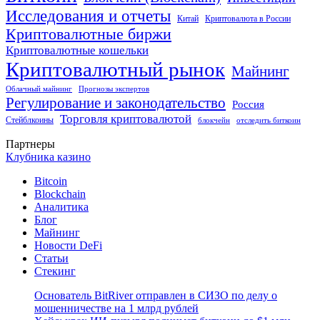
Исследования и отчеты
Китай
Криптовалюта в России
Криптовалютные биржи
Криптовалютные кошельки
Криптовалютный рынок
Майнинг
Облачный майнинг
Прогнозы экспертов
Регулирование и законодательство
Россия
Торговля криптовалютой
Стейблкоины
блокчейн
отследить биткоин
Партнеры
Клубника казино
Bitcoin
Blockchain
Аналитика
Блог
Майнинг
Новости DeFi
Статьи
Стекинг
Основатель BitRiver отправлен в СИЗО по делу о
мошенничестве на 1 млрд рублей