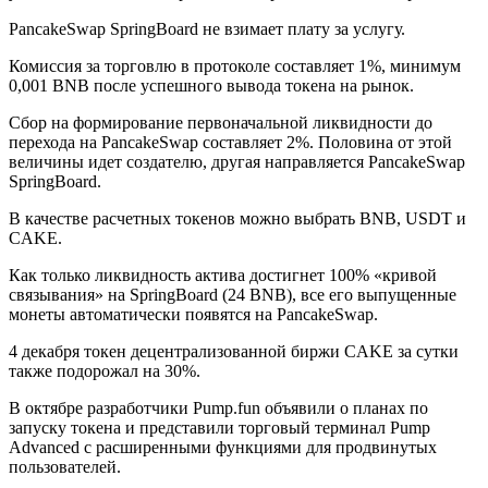
PancakeSwap SpringBoard не взимает плату за услугу.
Комиссия за торговлю в протоколе составляет 1%, минимум
0,001 BNB после успешного вывода токена на рынок.
Сбор на формирование первоначальной ликвидности до
перехода на PancakeSwap составляет 2%. Половина от этой
величины идет создателю, другая направляется PancakeSwap
SpringBoard.
В качестве расчетных токенов можно выбрать BNB, USDT и
CAKE.
Как только ликвидность актива достигнет 100% «кривой
связывания» на SpringBoard (24 BNB), все его выпущенные
монеты автоматически появятся на PancakeSwap.
4 декабря токен децентрализованной биржи CAKE за сутки
также подорожал на 30%.
В октябре разработчики Pump.fun объявили о планах по
запуску токена и представили торговый терминал Pump
Advanced с расширенными функциями для продвинутых
пользователей.