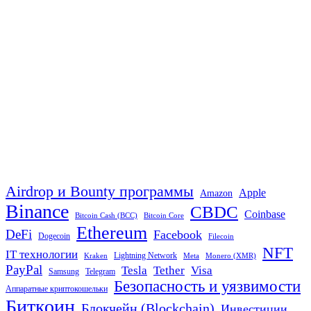
Airdrop и Bounty программы
Apple
Amazon
Binance
CBDC
Coinbase
Bitcoin Cash (BCC)
Bitcoin Core
Ethereum
DeFi
Facebook
Dogecoin
Filecoin
NFT
IT технологии
Lightning Network
Kraken
Meta
Monero (XMR)
PayPal
Tether
Visa
Tesla
Samsung
Telegram
Безопасность и уязвимости
Аппаратные криптокошельки
Биткоин
Блокчейн (Blockchain)
Инвестиции