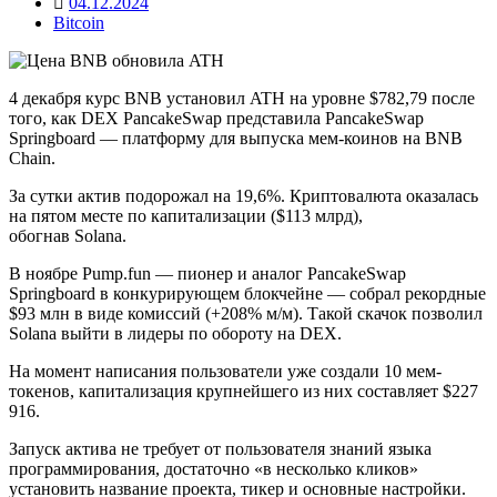
04.12.2024
Bitcoin
4 декабря курс BNB установил ATH на уровне $782,79 после
того, как DEX PancakeSwap представила PancakeSwap
Springboard — платформу для выпуска мем-коинов на BNB
Chain.
За сутки актив подорожал на 19,6%. Криптовалюта оказалась
на пятом месте по капитализации ($113 млрд),
обогнав Solana.
В ноябре Pump.fun — пионер и аналог PancakeSwap
Springboard в конкурирующем блокчейне — собрал рекордные
$93 млн в виде комиссий (+208% м/м). Такой скачок позволил
Solana выйти в лидеры по обороту на DEX.
На момент написания пользователи уже создали 10 мем-
токенов, капитализация крупнейшего из них составляет $227
916.
Запуск актива не требует от пользователя знаний языка
программирования, достаточно «в несколько кликов»
установить название проекта, тикер и основные настройки.