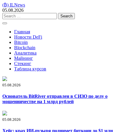
Skip
(₿) ILNews
to
05.08.2026
content
Search
for:
Главная
Новости DeFi
Bitcoin
Blockchain
Аналитика
Майнинг
Стекинг
Таблица курсов
05.08.2026
Основатель BitRiver отправлен в СИЗО по делу о
мошенничестве на 1 млрд рублей
05.08.2026
Хейс: крах ИИ-пузыря поднимет биткоин до $1 млн