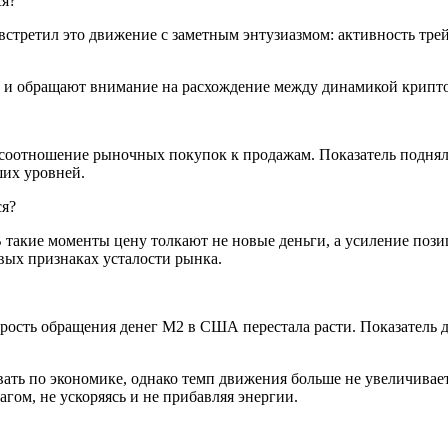
встретил это движение с заметным энтузиазмом: активность трей
 и обращают внимание на расхождение между динамикой крипто
соотношение рыночных покупок к продажам. Показатель поднялся
ших уровней.
В такие моменты цену толкают не новые деньги, а усиление поз
вых признаках усталости рынка.
рость обращения денег M2 в США перестала расти. Показатель д
ать по экономике, однако темп движения больше не увеличивае
гом, не ускоряясь и не прибавляя энергии.