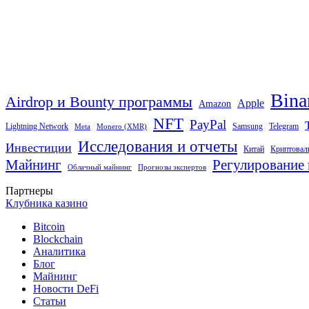
Bina
Airdrop и Bounty программы
Apple
Amazon
NFT
PayPal
Lightning Network
Samsung
Telegram
Meta
Monero (XMR)
Исследования и отчеты
Инвестиции
Китай
Криптовал
Майнинг
Регулирование 
Облачный майнинг
Прогнозы экспертов
Партнеры
Клубника казино
Bitcoin
Blockchain
Аналитика
Блог
Майнинг
Новости DeFi
Статьи