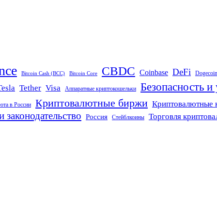
nce
CBDC
DeFi
Coinbase
Dogecoi
Bitcoin Cash (BCC)
Bitcoin Core
Безопасность и
Tether
Visa
Tesla
Аппаратные криптокошельки
Криптовалютные биржи
Криптовалютные 
юта в России
и законодательство
Торговля криптов
Россия
Стейблкоины