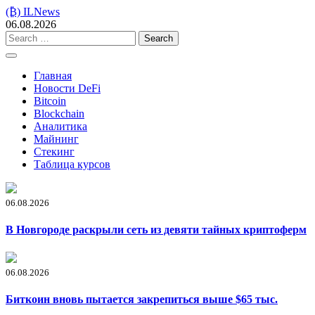
Skip
(₿) ILNews
to
06.08.2026
content
Search
for:
Главная
Новости DeFi
Bitcoin
Blockchain
Аналитика
Майнинг
Стекинг
Таблица курсов
06.08.2026
В Новгороде раскрыли сеть из девяти тайных криптоферм
06.08.2026
Биткоин вновь пытается закрепиться выше $65 тыс.