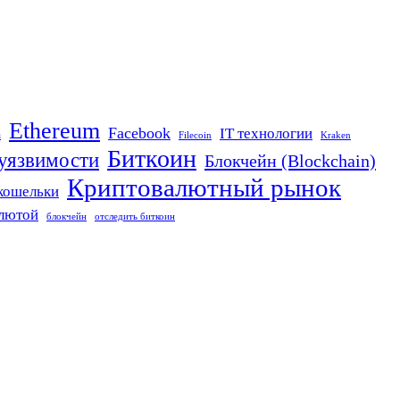
Ethereum
Facebook
IT технологии
n
Filecoin
Kraken
Биткоин
 уязвимости
Блокчейн (Blockchain)
Криптовалютный рынок
кошельки
алютой
блокчейн
отследить биткоин