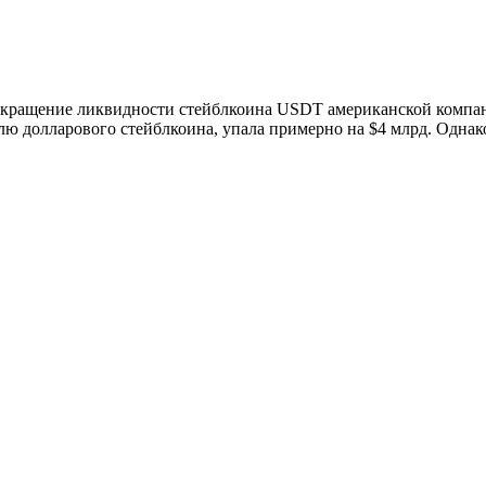
окращение ликвидности стейблкоина USDT американской компани
ю долларового стейблкоина, упала примерно на $4 млрд. Однако