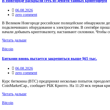
В Новгороде раскрыли сеть из девяти тайных криптоферм
06.08.2026
zero comment
В Великом Новгороде российские полицейские обнаружили дев
подключивших оборудование к электросетям. В сентябре прошл
начали добывать криптовалюту, настаивают силовики. Чтобы с
Читать дальше
Bitcoin
Биткоин вновь пытается закрепиться выше $65 тыс.
06.08.2026
zero comment
Курс биткоина (BTC) предпринял несколько попыток преодолеть 
CoinMarketCap., сообщает РБК Крипто. На 11:20 мск первая кри
Читать дальше
Bitcoin