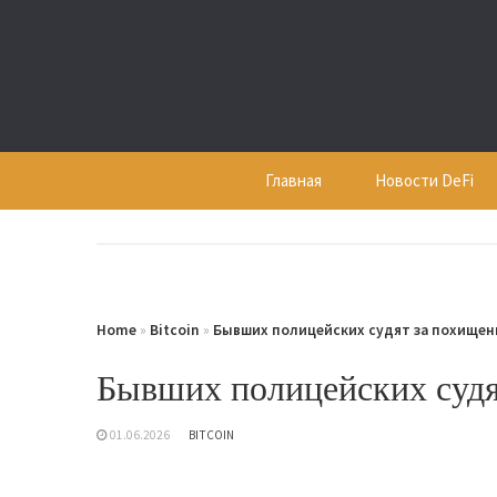
Skip
to
content
Главная
Новости DeFi
Home
»
Bitcoin
»
Бывших полицейских судят за похищен
Бывших полицейских судя
01.06.2026
BITCOIN