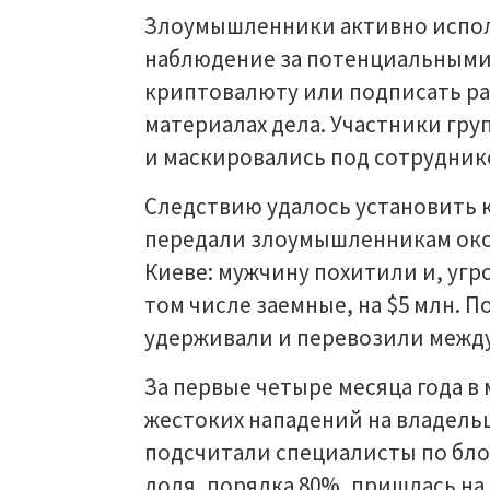
Злоумышленники активно исполь
наблюдение за потенциальными 
криптовалюту или подписать ра
материалах дела. Участники гр
и маскировались под сотрудник
Следствию удалось установить 
передали злоумышленникам окол
Киеве: мужчину похитили и, угр
том числе заемные, на $5 млн. 
удерживали и перевозили межд
За первые четыре месяца года в
жестоких нападений на владель
подсчитали специалисты по бло
доля, порядка 80%, пришлась н