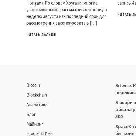
Hougan). По словам Хоугана, многие
запись 4 
участники рынка рассматривали первую
ЧИТАТЬ Д
неделю августа как последний срок для
рассмотрения законопроекта в […]
ЧИТАТЬ ДАЛЬШЕ
Bitcoin
Bitwise:
переживе
Blockchain
Бьюрри п
Аналитика
обвала р
Блог
500
Майнинг
SpaceX т
биткоин
Новости DeFi