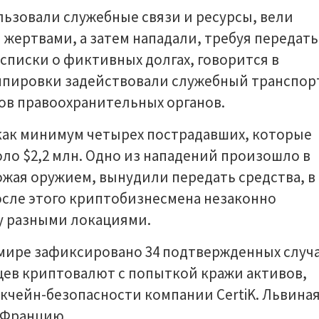
зовали служебные связи и ресурсы, вели
жертвами, а затем нападали, требуя передать
списки о фиктивных долгах, говорится в
уппировки задействовали служебный транспор
ов правоохранительных органов.
как минимум четырех пострадавших, которые
о $2,2 млн. Одно из нападений произошло в
ожая оружием, вынудили передать средства, в
После этого криптобизнесмена незаконно
у разными локациями.
 мире зафиксировано 34 подтвержденных случ
цев криптовалют с попыткой кражи активов,
кчейн-безопасности компании CertiK. Львина
а Францию.