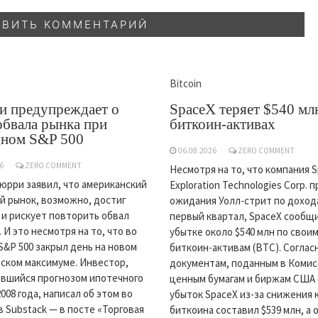
Bitcoin
и предупреждает о
SpaceX теряет $540 мл
обвала рынка при
биткоин-активах
дном S&P 500
06.08.2026
ZERO COMMENT
6
ZERO COMMENT
Несмотря на то, что компания 
юрри заявил, что американский
Exploration Technologies Corp.
 рынок, возможно, достиг
ожидания Уолл-стрит по доход
и рискует повторить обвал
первый квартал, SpaceX сообщ
. И это несмотря на то, что во
убытке около $540 млн по свои
S&P 500 закрыл день на новом
биткоин-активам (BTC). Соглас
ском максимуме. Инвестор,
документам, поданным в Комис
вшийся прогнозом ипотечного
ценным бумагам и биржам США 
008 года, написал об этом во
убыток SpaceX из-за снижения 
в Substack — в посте «Торговая
биткоина составил $539 млн, а