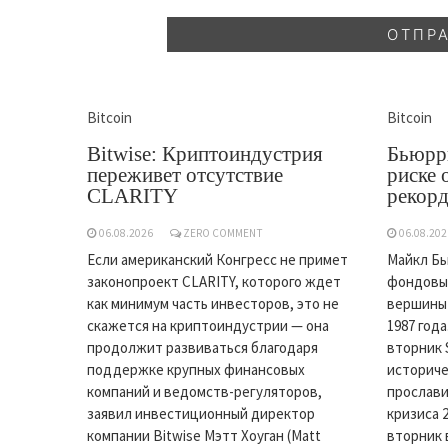
Bitcoin
Bitcoin
Bitwise: Криптоиндустрия
Бьюрр
переживет отсутствие
риске 
CLARITY
рекор
06.08.2026
ZERO COMMENT
06.08.202
Если американский Конгресс не примет
Майкл Бь
законопроект CLARITY, которого ждет
фондовый
как минимум часть инвесторов, это не
вершины 
скажется на криптоиндустрии — она
1987 года
продолжит развиваться благодаря
вторник 
поддержке крупных финансовых
историче
компаний и ведомств-регуляторов,
прослави
заявил инвестиционный директор
кризиса 2
компании Bitwise Мэтт Хоуган (Matt
вторник 