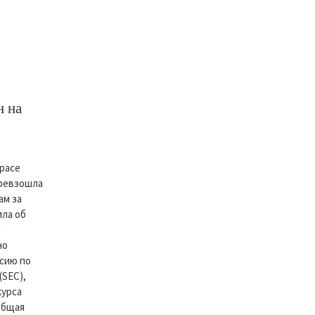
н на
Space
 превзошла
ам за
ила об
м
но
сию по
(SEC),
курса
 общая