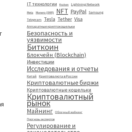
IT технологии
Lightning Network
Kraken
NFT
PayPal
Samsung
Meta
Monero (XMR)
Tesla
Tether
Visa
Telegram
Аппаратные криптокошельки
Безопасность и
т
уязвимости
Биткоин
Блокчейн (Blockchain)
Инвестиции
Исследования и отчеты
Китай
Криптовалюта в России
Криптовалютные биржи
Криптовалютные кошельки
Криптовалютный
рынок
ая
Майнинг
Облачный майнинг
Прогнозы экспертов
я
Регулирование и