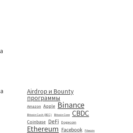
а
ла
Airdrop и Bounty
программы
Binance
Apple
Amazon
CBDC
Bitcoin Cash (BCC)
Bitcoin Core
DeFi
Coinbase
Dogecoin
Ethereum
Facebook
Filecoin