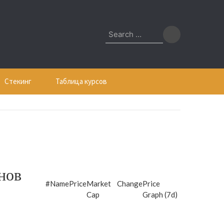
Search
for:
Стекинг
Таблица курсов
нов
#
Name
Price
Market
Change
Price
Cap
Graph (7d)