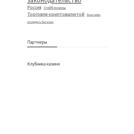
законодательство
Россия
Стейблкоины
Торговля криптовалютой
блокчейн
отследить биткоин
Партнеры
Клубника казино