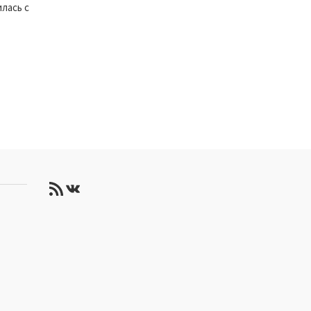
лась с
RSS-лента
ВКонтакте