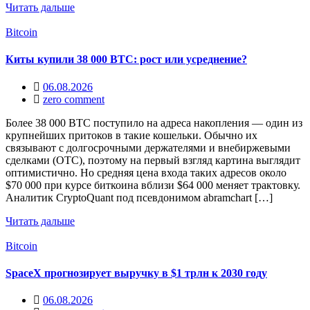
Читать дальше
Bitcoin
Киты купили 38 000 BTC: рост или усреднение?
06.08.2026
zero comment
Более 38 000 BTC поступило на адреса накопления — один из
крупнейших притоков в такие кошельки. Обычно их
связывают с долгосрочными держателями и внебиржевыми
сделками (OTC), поэтому на первый взгляд картина выглядит
оптимистично. Но средняя цена входа таких адресов около
$70 000 при курсе биткоина вблизи $64 000 меняет трактовку.
Аналитик CryptoQuant под псевдонимом abramchart […]
Читать дальше
Bitcoin
SpaceX прогнозирует выручку в $1 трлн к 2030 году
06.08.2026