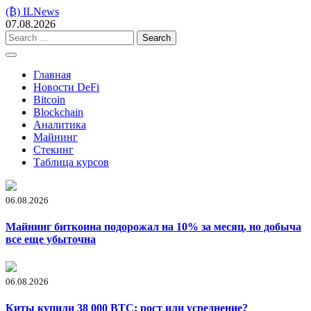
Skip
(₿) ILNews
to
07.08.2026
content
Search
for:
Главная
Новости DeFi
Bitcoin
Blockchain
Аналитика
Майнинг
Стекинг
Таблица курсов
06.08.2026
Майнинг биткоина подорожал на 10% за месяц, но добыча
все еще убыточна
06.08.2026
Киты купили 38 000 BTC: рост или усреднение?