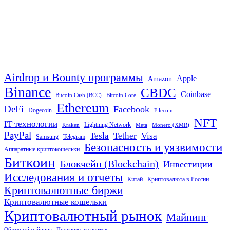
Airdrop и Bounty программы
Apple
Amazon
Binance
CBDC
Coinbase
Bitcoin Cash (BCC)
Bitcoin Core
Ethereum
DeFi
Facebook
Dogecoin
Filecoin
NFT
IT технологии
Lightning Network
Kraken
Meta
Monero (XMR)
PayPal
Tether
Visa
Tesla
Samsung
Telegram
Безопасность и уязвимости
Аппаратные криптокошельки
Биткоин
Блокчейн (Blockchain)
Инвестиции
Исследования и отчеты
Китай
Криптовалюта в России
Криптовалютные биржи
Криптовалютные кошельки
Криптовалютный рынок
Майнинг
Облачный майнинг
Прогнозы экспертов