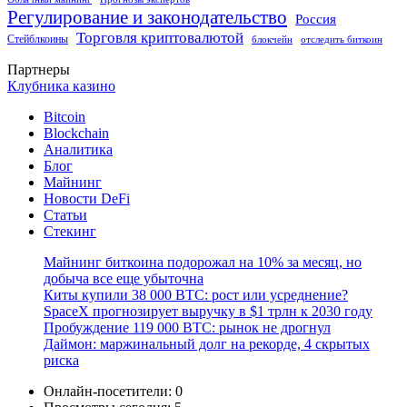
Регулирование и законодательство
Россия
Торговля криптовалютой
Стейблкоины
блокчейн
отследить биткоин
Партнеры
Клубника казино
Bitcoin
Blockchain
Аналитика
Блог
Майнинг
Новости DeFi
Статьи
Стекинг
Майнинг биткоина подорожал на 10% за месяц, но
добыча все еще убыточна
Киты купили 38 000 BTC: рост или усреднение?
SpaceX прогнозирует выручку в $1 трлн к 2030 году
Пробуждение 119 000 BTC: рынок не дрогнул
Даймон: маржинальный долг на рекорде, 4 скрытых
риска
Онлайн-посетители:
0