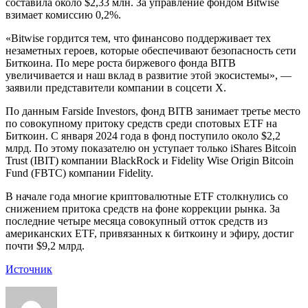
составила около $2,33 млн. За управление фондом Bitwise
взимает комиссию 0,2%.
«Bitwise гордится тем, что финансово поддерживает тех
незаметных героев, которые обеспечивают безопасность сети
Биткоина. По мере роста биржевого фонда BITB
увеличивается и наш вклад в развитие этой экосистемы», —
заявили представители компании в соцсети X.
По данным Farside Investors, фонд BITB занимает третье место
по совокупному притоку средств среди спотовых ETF на
Биткоин. С января 2024 года в фонд поступило около $2,2
млрд. По этому показателю он уступает только iShares Bitcoin
Trust (IBIT) компании BlackRock и Fidelity Wise Origin Bitcoin
Fund (FBTC) компании Fidelity.
В начале года многие криптовалютные ETF столкнулись со
снижением притока средств на фоне коррекции рынка. За
последние четыре месяца совокупный отток средств из
американских ETF, привязанных к биткоину и эфиру, достиг
почти $9,2 млрд.
Источник