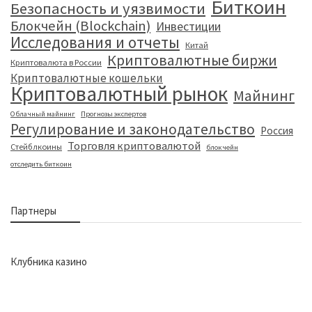
Биткоин
Безопасность и уязвимости
Блокчейн (Blockchain)
Инвестиции
Исследования и отчеты
Китай
Криптовалютные биржи
Криптовалюта в России
Криптовалютные кошельки
Криптовалютный рынок
Майнинг
Облачный майнинг
Прогнозы экспертов
Регулирование и законодательство
Россия
Торговля криптовалютой
Стейблкоины
блокчейн
отследить биткоин
Партнеры
Клубника казино