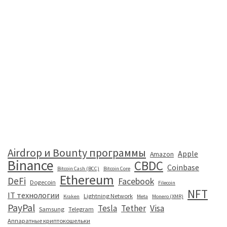
Airdrop и Bounty программы
Apple
Amazon
Binance
CBDC
Coinbase
Bitcoin Cash (BCC)
Bitcoin Core
Ethereum
DeFi
Facebook
Dogecoin
Filecoin
NFT
IT технологии
Lightning Network
Kraken
Meta
Monero (XMR)
PayPal
Tesla
Tether
Visa
Samsung
Telegram
Аппаратные криптокошельки