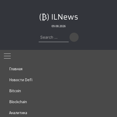
Skip
to
(₿) ILNews
content
09.08.2026
Search
for:
Главная
Новости DeFi
Bitcoin
Home
»
Bitcoin
»
Биткоин опередил Google по рыночной
капитализации
Blockchain
Биткоин опередил Google по
Аналитика
рыночной капитализации