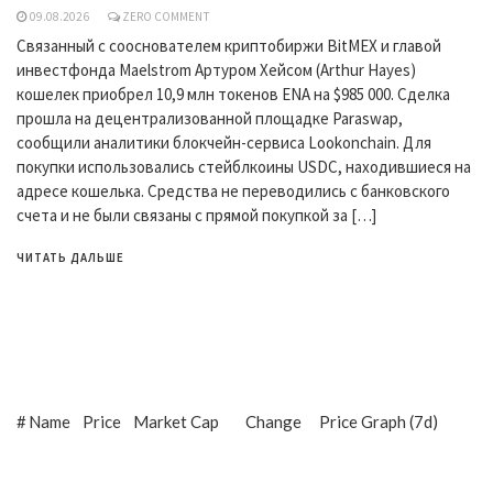
09.08.2026
ZERO COMMENT
Связанный с сооснователем криптобиржи BitMEX и главой
инвестфонда Maelstrom Артуром Хейсом (Arthur Hayes)
кошелек приобрел 10,9 млн токенов ENA на $985 000. Сделка
прошла на децентрализованной площадке Paraswap,
сообщили аналитики блокчейн-сервиса Lookonchain. Для
покупки использовались стейблкоины USDC, находившиеся на
адресе кошелька. Средства не переводились с банковского
счета и не были связаны с прямой покупкой за […]
ЧИТАТЬ ДАЛЬШЕ
#
Name
Price
Market Cap
Change
Price Graph (7d)