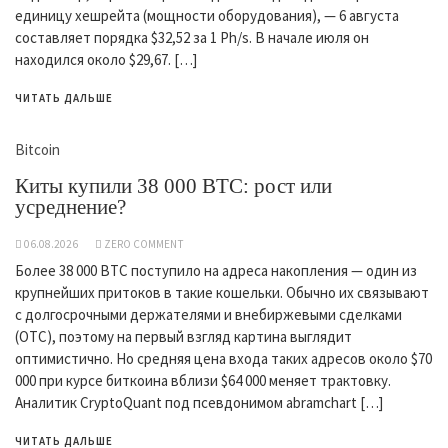
единицу хешрейта (мощности оборудования), — 6 августа
составляет порядка $32,52 за 1 Ph/s. В начале июля он
находился около $29,67. […]
ЧИТАТЬ ДАЛЬШЕ
Bitcoin
Киты купили 38 000 BTC: рост или
усреднение?
06.08.2026
ZERO COMMENT
Более 38 000 BTC поступило на адреса накопления — один из
крупнейших притоков в такие кошельки. Обычно их связывают
с долгосрочными держателями и внебиржевыми сделками
(OTC), поэтому на первый взгляд картина выглядит
оптимистично. Но средняя цена входа таких адресов около $70
000 при курсе биткоина вблизи $64 000 меняет трактовку.
Аналитик CryptoQuant под псевдонимом abramchart […]
ЧИТАТЬ ДАЛЬШЕ