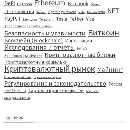
Ethereum
DeFi
Facebook
Dogecoin
Filecoin
NFT
IT технологии
Lightning Network
Kraken
Meta
Monero (XMR)
PayPal
Tesla
Tether
Visa
Samsung
Telegram
Аппаратные криптокошельки
Биткоин
Безопасность и уязвимости
Блокчейн (Blockchain)
Инвестиции
Исследования и отчеты
Китай
Криптовалютные биржи
Криптовалюта в России
Криптовалютные кошельки
Криптовалютный рынок
Майнинг
Облачный майнинг
Прогнозы экспертов
Регулирование и законодательство
Россия
Торговля криптовалютой
Стейблкоины
блокчейн
отследить биткоин
Партнеры