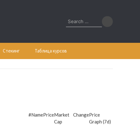
Search
for:
Стекинг
Таблица курсов
#
Name
Price
Market
Change
Price
Cap
Graph (7d)