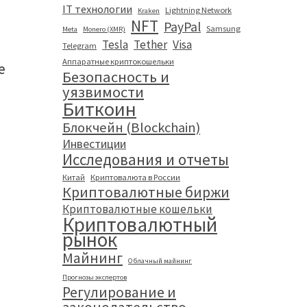
IT технологии
Lightning Network
Kraken
NFT
PayPal
Samsung
Meta
Monero (XMR)
Tesla
Tether
Visa
Telegram
Аппаратные криптокошельки
е
Безопасность и
уязвимости
Биткоин
Блокчейн (Blockchain)
Инвестиции
Исследования и отчеты
Китай
Криптовалюта в России
Криптовалютные биржи
Криптовалютные кошельки
Криптовалютный
рынок
Майнинг
Облачный майнинг
Прогнозы экспертов
Регулирование и