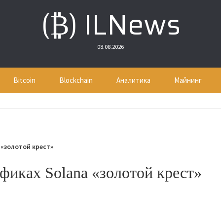
(₿) ILNews
08.08.2026
Bitcoin
Blockchain
Аналитика
Майнинг
 «золотой крест»
фиках Solana «золотой крест»