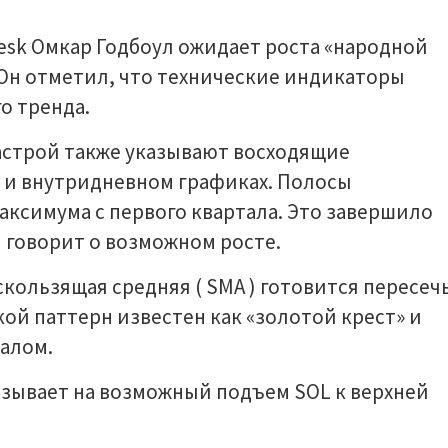
sk Омкар Годбоул ожидает роста «народной
 Он отметил, что технические индикаторы
о тренда.
настрой также указывают восходящие
 и внутридневном графиках. Полосы
ксимума с первого квартала. Это завершило
 говорит о возможном росте.
скользящая средняя ( SMA ) готовится пересеч
кой паттерн известен как «золотой крест» и
алом.
азывает на возможный подъем SOL к верхней