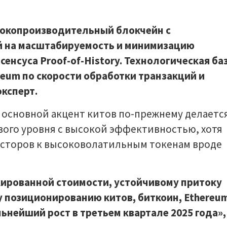
сокопроизводительный блокчейн с
й на масштабируемость и минимизацию
сенсуса Proof-of-History. Технологическая ба
reum по скорости обработки транзакций и
эксперт.
, основной акцент китов по-прежнему делаетс
вого уровня с высокой эффективностью, хотя
есторов к высоковолатильным токенам вроде
кированной стоимости, устойчивому притоку
му позиционированию китов, биткоин, Ethereu
льнейший рост в третьем квартале 2025 года»,