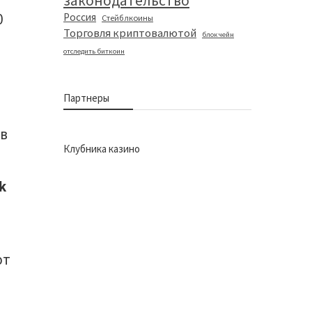
законодательство
0
Россия
Стейблкоины
Торговля криптовалютой
блокчейн
отследить биткоин
Партнеры
 в
Клубника казино
k
ют