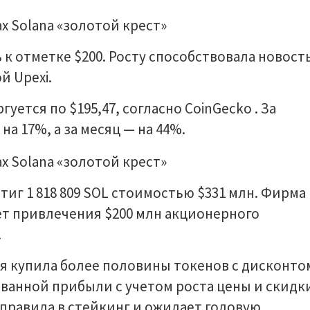
к отметке $200. Росту способствовала новост
й Upexi.
уется по $195,47, согласно CoinGecko . За
а 17%, а за месяц — на 44%.
тиг 1 818 809 SOL стоимостью $331 млн. Фирма
ет привлечения $200 млн акционерного
.
я купила более половины токенов с дисконто
ванной прибыли с учетом роста цены и скидк
правила в стейкинг и ожидает годовую