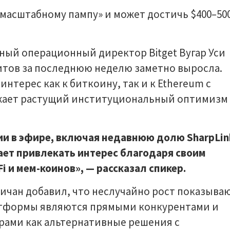
к масштабному пампу» и может достичь $400–50
ный операционный директор Bitget Вугар Уси
китов за последнюю неделю заметно выросла.
нтерес как к биткоину, так и к Ethereum с
ражает растущий институциональный оптимизм
и в эфире, включая недавнюю долю SharpLin
жает привлекать интерес благодаря своим
 и мем-коинов», — рассказал спикер.
ичан добавил, что неслучайно рост показыва
латформы являются прямыми конкурентами и
рами как альтернативные решения с