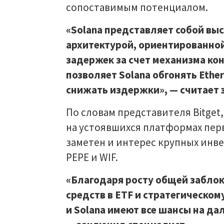
сопоставимым потенциалом.
«Solana представляет собой вы
архитектурой, ориентированно
задержек за счет механизма кон
позволяет Solana обгонять Ethe
снижать издержки», — считает 
По словам представителя Bitget
на устоявшихся платформах пер
заметен и интерес крупных инв
PEPE и WIF.
«Благодаря росту общей забло
средств в ETF и стратегическо
и Solana имеют все шансы на да