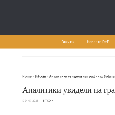
Skip
to
content
Главная
Новости DeFi
Home
»
Bitcoin
»
Аналитики увидели на графиках Solana
Аналитики увидели на гра
24.07.2025
BITCOIN