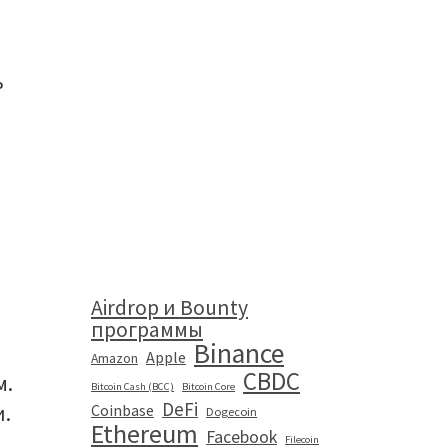
ь
Airdrop и Bounty
программы
Binance
Apple
Amazon
CBDC
м.
Bitcoin Cash (BCC)
Bitcoin Core
DeFi
и.
Coinbase
Dogecoin
Ethereum
Facebook
Filecoin