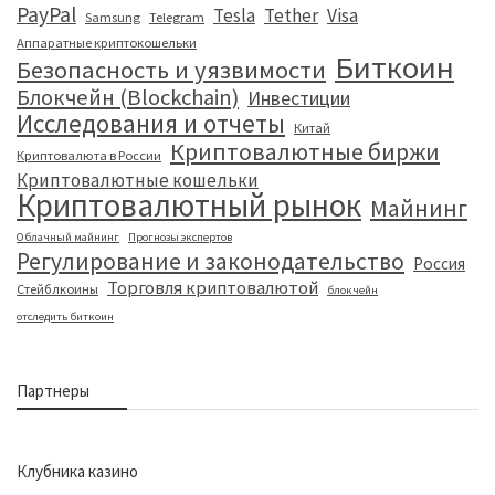
PayPal
Tesla
Tether
Visa
Samsung
Telegram
Аппаратные криптокошельки
Биткоин
Безопасность и уязвимости
Блокчейн (Blockchain)
Инвестиции
Исследования и отчеты
Китай
Криптовалютные биржи
Криптовалюта в России
Криптовалютные кошельки
Криптовалютный рынок
Майнинг
Облачный майнинг
Прогнозы экспертов
Регулирование и законодательство
Россия
Торговля криптовалютой
Стейблкоины
блокчейн
отследить биткоин
Партнеры
Клубника казино