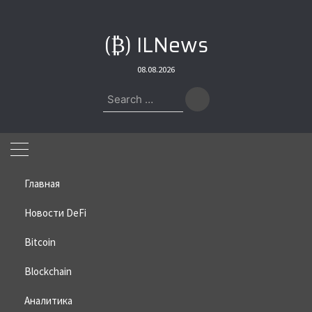
Skip
to
(₿) ILNews
content
08.08.2026
Search
for:
Главная
Новости DeFi
Bitcoin
Home
»
Bitcoin
»
Аналитики прокомментировали ситуацию по
биткоину
Blockchain
Аналитики прокомментировали
Аналитика
ситуацию по биткоину