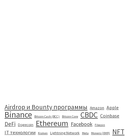
Airdrop и Bounty программы
Apple
Amazon
Binance
CBDC
Coinbase
Bitcoin Cash (BCC)
Bitcoin Core
Ethereum
DeFi
Facebook
Dogecoin
Filecoin
NFT
IT технологии
Lightning Network
Kraken
Meta
Monero (XMR)