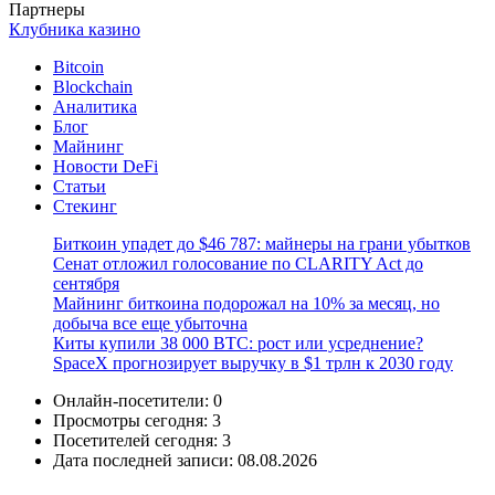
Партнеры
Клубника казино
Bitcoin
Blockchain
Аналитика
Блог
Майнинг
Новости DeFi
Статьи
Стекинг
Биткоин упадет до $46 787: майнеры на грани убытков
Сенат отложил голосование по CLARITY Act до
сентября
Майнинг биткоина подорожал на 10% за месяц, но
добыча все еще убыточна
Киты купили 38 000 BTC: рост или усреднение?
SpaceX прогнозирует выручку в $1 трлн к 2030 году
Онлайн-посетители:
0
Просмотры сегодня:
3
Посетителей сегодня:
3
Дата последней записи:
08.08.2026