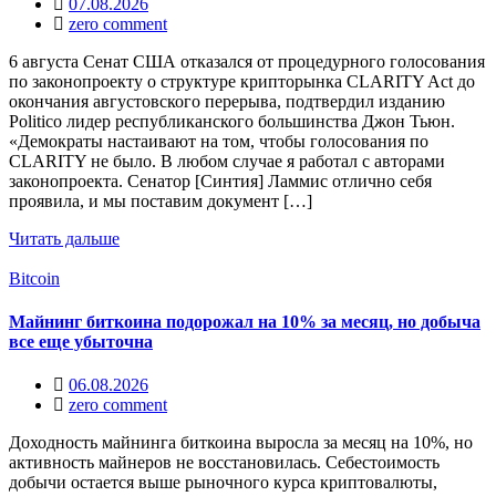
07.08.2026
zero comment
6 августа Сенат США отказался от процедурного голосования
по законопроекту о структуре крипторынка CLARITY Act до
окончания августовского перерыва, подтвердил изданию
Politico лидер республиканского большинства Джон Тьюн.
«Демократы настаивают на том, чтобы голосования по
CLARITY не было. В любом случае я работал с авторами
законопроекта. Сенатор [Синтия] Ламмис отлично себя
проявила, и мы поставим документ […]
Читать дальше
Bitcoin
Майнинг биткоина подорожал на 10% за месяц, но добыча
все еще убыточна
06.08.2026
zero comment
Доходность майнинга биткоина выросла за месяц на 10%, но
активность майнеров не восстановилась. Себестоимость
добычи остается выше рыночного курса криптовалюты,