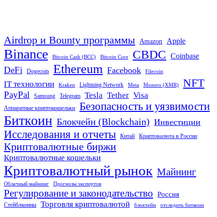
Airdrop и Bounty программы
Apple
Amazon
Binance
CBDC
Coinbase
Bitcoin Cash (BCC)
Bitcoin Core
Ethereum
DeFi
Facebook
Dogecoin
Filecoin
NFT
IT технологии
Lightning Network
Kraken
Meta
Monero (XMR)
PayPal
Tether
Visa
Tesla
Samsung
Telegram
Безопасность и уязвимости
Аппаратные криптокошельки
Биткоин
Блокчейн (Blockchain)
Инвестиции
Исследования и отчеты
Китай
Криптовалюта в России
Криптовалютные биржи
Криптовалютные кошельки
Криптовалютный рынок
Майнинг
Облачный майнинг
Прогнозы экспертов
Регулирование и законодательство
Россия
Торговля криптовалютой
Стейблкоины
блокчейн
отследить биткоин