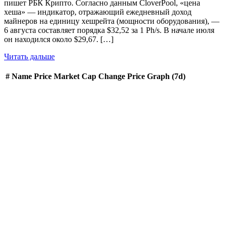
пишет РБК Крипто. Согласно данным CloverPool, «цена
хеша» — индикатор, отражающий ежедневный доход
майнеров на единицу хешрейта (мощности оборудования), —
6 августа составляет порядка $32,52 за 1 Ph/s. В начале июля
он находился около $29,67. […]
Читать дальше
#
Name
Price
Market Cap
Change
Price Graph (7d)