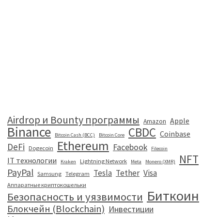
Airdrop и Bounty программы
Apple
Amazon
Binance
CBDC
Coinbase
Bitcoin Cash (BCC)
Bitcoin Core
Ethereum
DeFi
Facebook
Dogecoin
Filecoin
NFT
IT технологии
Lightning Network
Kraken
Meta
Monero (XMR)
PayPal
Tesla
Tether
Visa
Samsung
Telegram
Аппаратные криптокошельки
Биткоин
Безопасность и уязвимости
Блокчейн (Blockchain)
Инвестиции