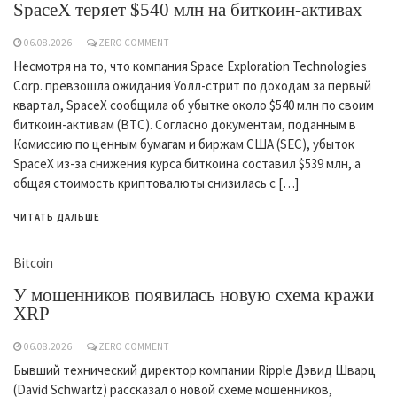
SpaceX теряет $540 млн на биткоин-активах
06.08.2026
ZERO COMMENT
Несмотря на то, что компания Space Exploration Technologies
Corp. превзошла ожидания Уолл-стрит по доходам за первый
квартал, SpaceX сообщила об убытке около $540 млн по своим
биткоин-активам (BTC). Согласно документам, поданным в
Комиссию по ценным бумагам и биржам США (SEC), убыток
SpaceX из-за снижения курса биткоина составил $539 млн, а
общая стоимость криптовалюты снизилась с […]
ЧИТАТЬ ДАЛЬШЕ
Bitcoin
У мошенников появилась новую схема кражи
XRP
06.08.2026
ZERO COMMENT
Бывший технический директор компании Ripple Дэвид Шварц
(David Schwartz) рассказал о новой схеме мошенников,