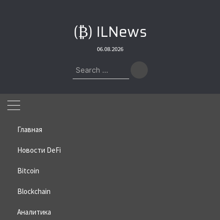
Skip
to
(₿) ILNews
content
06.08.2026
Search
for:
Главная
Новости DeFi
Bitcoin
Home
»
Bitcoin
»
Аналитики: Биткоин попал в состояние
неопределенности
Blockchain
Аналитики: Биткоин попал в
Аналитика
состояние неопределенности