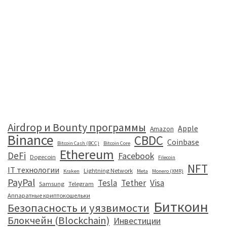
Airdrop и Bounty программы
Apple
Amazon
Binance
CBDC
Coinbase
Bitcoin Cash (BCC)
Bitcoin Core
Ethereum
DeFi
Facebook
Dogecoin
Filecoin
NFT
IT технологии
Lightning Network
Kraken
Meta
Monero (XMR)
PayPal
Tesla
Tether
Visa
Samsung
Telegram
Аппаратные криптокошельки
Биткоин
Безопасность и уязвимости
Блокчейн (Blockchain)
Инвестиции