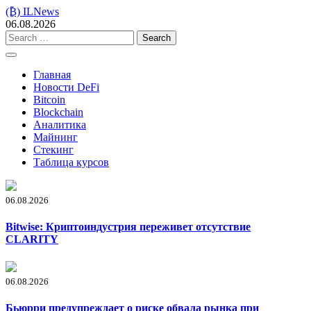
Skip
(₿) ILNews
to
06.08.2026
content
Search
for:
Главная
Новости DeFi
Bitcoin
Blockchain
Аналитика
Майнинг
Стекинг
Таблица курсов
06.08.2026
Bitwise: Криптоиндустрия переживет отсутствие
CLARITY
06.08.2026
Бьюрри предупреждает о риске обвала рынка при