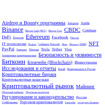
Airdrop и Bounty программы
Apple
Amazon
Binance
CBDC
Coinbase
Bitcoin Cash (BCC)
Bitcoin Core
Ethereum
DeFi
Facebook
Dogecoin
Filecoin
NFT
IT технологии
Lightning Network
Kraken
Meta
Monero (XMR)
PayPal
Tether
Visa
Tesla
Samsung
Telegram
Безопасность и уязвимости
Аппаратные криптокошельки
Биткоин
Блокчейн (Blockchain)
Инвестиции
Исследования и отчеты
Китай
Криптовалюта в России
Криптовалютные биржи
Криптовалютные кошельки
Криптовалютный рынок
Майнинг
Облачный майнинг
Прогнозы экспертов
Регулирование и законодательство
Россия
Торговля криптовалютой
Стейблкоины
блокчейн
отследить биткоин