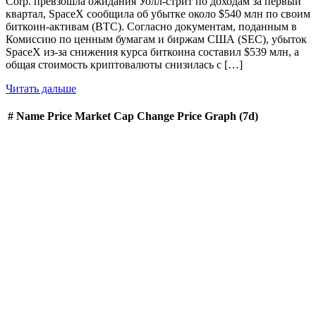
Corp. превзошла ожидания Уолл-стрит по доходам за первый
квартал, SpaceX сообщила об убытке около $540 млн по своим
биткоин-активам (BTC). Согласно документам, поданным в
Комиссию по ценным бумагам и биржам США (SEC), убыток
SpaceX из-за снижения курса биткоина составил $539 млн, а
общая стоимость криптовалюты снизилась с […]
Читать дальше
#
Name
Price
Market Cap
Change
Price Graph (7d)