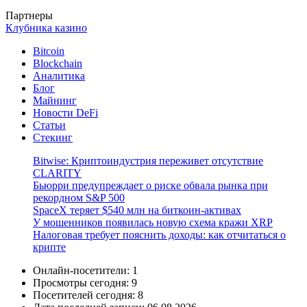
Партнеры
Клубника казино
Bitcoin
Blockchain
Аналитика
Блог
Майнинг
Новости DeFi
Статьи
Стекинг
Bitwise: Криптоиндустрия переживет отсутствие
CLARITY
Бьюрри предупреждает о риске обвала рынка при
рекордном S&P 500
SpaceX теряет $540 млн на биткоин-активах
У мошенников появилась новую схема кражи XRP
Налоговая требует пояснить доходы: как отчитаться о
крипте
Онлайн-посетители:
1
Просмотры сегодня:
9
Посетителей сегодня:
8