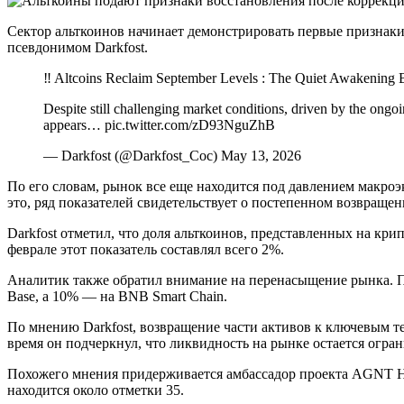
Сектор альткоинов начинает демонстрировать первые признаки
псевдонимом Darkfost.
‼️ Altcoins Reclaim September Levels : The Quiet Awakening B
Despite still challenging market conditions, driven by the ongoi
appears… pic.twitter.com/zD93NguZhB
— Darkfost (@Darkfost_Coc) May 13, 2026
По его словам, рынок все еще находится под давлением макр
это, ряд показателей свидетельствует о постепенном возвращен
Darkfost отметил, что доля альткоинов, представленных на кр
феврале этот показатель составлял всего 2%.
Аналитик также обратил внимание на перенасыщение рынка. По 
Base, а 10% — на BNB Smart Chain.
По мнению Darkfost, возвращение части активов к ключевым т
время он подчеркнул, что ликвидность на рынке остается огр
Похожего мнения придерживается амбассадор проекта AGNT Hub
находится около отметки 35.