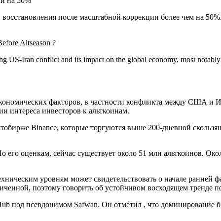
 восстановления после масштабной коррекции более чем на 50%
efore Altseason ?
ng US-Iran conflict and its impact on the global economy, most notably p
оэкономических факторов, в частности конфликта между США и 
ии интереса инвесторов к альткоинам.
иптобирже Binance, которые торгуются выше 200-дневной скользя
его оценкам, сейчас существует около 51 млн альткоинов. Окол
ехническим уровням может свидетельствовать о начале ранней ф
аниченной, поэтому говорить об устойчивом восходящем тренде 
 под псевдонимом Safwan. Он отметил , что доминирование бит