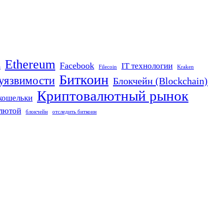
Ethereum
Facebook
IT технологии
n
Filecoin
Kraken
Биткоин
 уязвимости
Блокчейн (Blockchain)
Криптовалютный рынок
кошельки
алютой
блокчейн
отследить биткоин