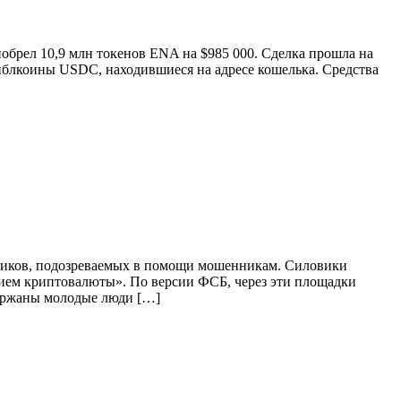
обрел 10,9 млн токенов ENA на $985 000. Сделка прошла на
йблкоины USDC, находившиеся на адресе кошелька. Средства
нников, подозреваемых в помощи мошенникам. Силовики
анием криптовалюты». По версии ФСБ, через эти площадки
держаны молодые люди […]