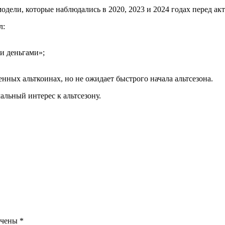
одели, которые наблюдались в 2020, 2023 и 2024 годах перед ак
л:
и деньгами»;
нных альткоинах, но не ожидает быстрого начала альтсезона.
альный интерес к альтсезону.
ечены
*