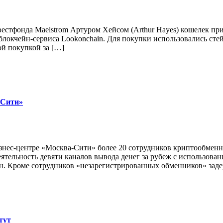
стфонда Maelstrom Артуром Хейсом (Arthur Hayes) кошелек при
локчейн-сервиса Lookonchain. Для покупки использовались сте
ой покупкой за […]
-Сити»
изнес‑центре «Москва‑Сити» более 20 сотрудников криптообме
еятельность девяти каналов вывода денег за рубеж с использов
ян. Кроме сотрудников «незарегистрированных обменников» за
тут