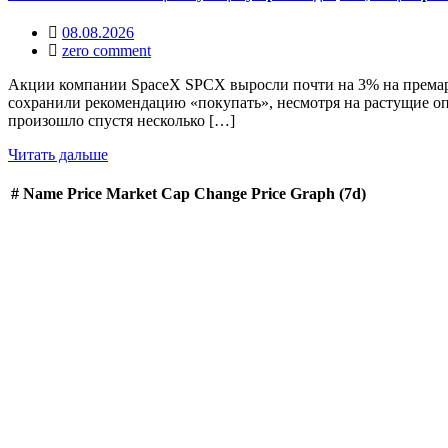
08.08.2026
zero comment
Акции компании SpaceX SPCX выросли почти на 3% на премаркет
сохранили рекомендацию «покупать», несмотря на растущие оп
произошло спустя несколько […]
Читать дальше
#
Name
Price
Market Cap
Change
Price Graph (7d)