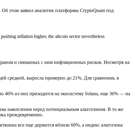
. Об этом заявил аналитик платформы CryptoQuant под
ushing inflation higher, the altcoin sector nevertheless
Ираном и связанных с ним инфляционных рисков. Несмотря на
щей средней, выросла примерно до 21%. Для сравнения, в
о 46% из них приходится на экосистему Solana, еще 36% — на
азы накопления перед потенциальным альтсезоном. В то же
пока преждевременно.
коина все еще держится вблизи 60%, а индекс альтсезона