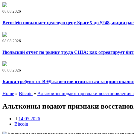
08.08.2026
Bernstein повышает целевую цену SpaceX до $248, акции рас
08.08.2026
Июльский отчет по рынку труда США: как отреагирует би
08.08.2026
Банки требуют от ВЭД-клиентов отчитаться за криптовалю
Home
»
Bitcoin
»
Альткоины подают признаки восстановления 
Альткоины подают признаки восстанов
14.05.2026
Bitcoin