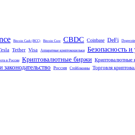
nce
CBDC
DeFi
Coinbase
Dogecoi
Bitcoin Cash (BCC)
Bitcoin Core
Безопасность и
Tether
Visa
Tesla
Аппаратные криптокошельки
Криптовалютные биржи
Криптовалютные 
юта в России
и законодательство
Торговля криптов
Россия
Стейблкоины