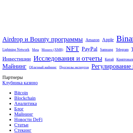
Bina
Airdrop и Bounty программы
Apple
Amazon
NFT
PayPal
Lightning Network
Samsung
Telegram
Meta
Monero (XMR)
Исследования и отчеты
Инвестиции
Китай
Криптовал
Майнинг
Регулирование 
Облачный майнинг
Прогнозы экспертов
Партнеры
Клубника казино
Bitcoin
Blockchain
Аналитика
Блог
Майнинг
Новости DeFi
Статьи
Стекинг