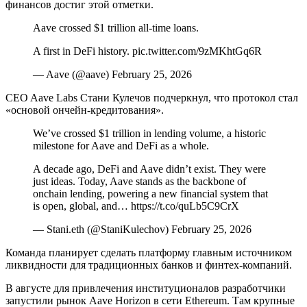
финансов достиг этой отметки.
Aave crossed $1 trillion all-time loans.
A first in DeFi history. pic.twitter.com/9zMKhtGq6R
— Aave (@aave) February 25, 2026
CEO Aave Labs Стани Кулечов подчеркнул, что протокол стал
«основой ончейн-кредитования».
We’ve crossed $1 trillion in lending volume, a historic
milestone for Aave and DeFi as a whole.
A decade ago, DeFi and Aave didn’t exist. They were
just ideas. Today, Aave stands as the backbone of
onchain lending, powering a new financial system that
is open, global, and… https://t.co/quLb5C9CrX
— Stani.eth (@StaniKulechov) February 25, 2026
Команда планирует сделать платформу главным источником
ликвидности для традиционных банков и финтех-компаний.
В августе для привлечения институционалов разработчики
запустили рынок Aave Horizon в сети Ethereum. Там крупные