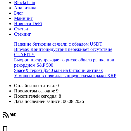
Blockchain
Аналитика
Блог
Майнинг
Новости DeFi
Статьи
Стекинг
Падение биткоина связали с обвалом USDT
Bitwise: Криптоиндустрия переживет отсутствие
CLARITY
Бьюрри предупреждает о риске обвала рынка при
рекордном S&P 500
SpaceX теряет $540 млн на биткоин-активах
У мошенников появилась новую схема кражи XRP
Онлайн-посетители:
0
Просмотры сегодня:
9
Посетителей сегодня:
8
Дата последней записи:
06.08.2026
RSS-лента
ВКонтакте