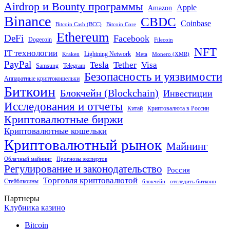
Airdrop и Bounty программы
Apple
Amazon
Binance
CBDC
Coinbase
Bitcoin Cash (BCC)
Bitcoin Core
Ethereum
DeFi
Facebook
Dogecoin
Filecoin
NFT
IT технологии
Lightning Network
Kraken
Meta
Monero (XMR)
PayPal
Tether
Visa
Tesla
Samsung
Telegram
Безопасность и уязвимости
Аппаратные криптокошельки
Биткоин
Блокчейн (Blockchain)
Инвестиции
Исследования и отчеты
Китай
Криптовалюта в России
Криптовалютные биржи
Криптовалютные кошельки
Криптовалютный рынок
Майнинг
Облачный майнинг
Прогнозы экспертов
Регулирование и законодательство
Россия
Торговля криптовалютой
Стейблкоины
блокчейн
отследить биткоин
Партнеры
Клубника казино
Bitcoin