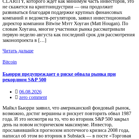
CLARITY, которого ждет как минимум часть инвесторов, это
не скажется на криптоиндустрии — она продолжит
развиваться благодаря поддержке крупных финансовых
компаний и ведомств-регуляторов, заявил инвестиционный
директор компании Bitwise Мэтт Хоуган (Matt Hougan). По
словам Хоугана, многие участники рынка рассматривали
первую неделю августа как последний срок для рассмотрения
законопроекта в […]
Читать дальше
Bitcoin
Бьюрри предупреждает о риске обвала рынка при
рекордном S&P 500
06.08.2026
zero comment
Майкл Бьюрри заявил, что американский фондовый рынок,
возможно, достиг вершины и рискует повторить обвал 1987
года. И это несмотря на то, что во вторник S&P 500 закрыл
день на новом историческом максимуме. Инвестор,
прославившийся прогнозом ипотечного кризиса 2008 года,
написал об этом во вторник в Substack — в посте «Торговая