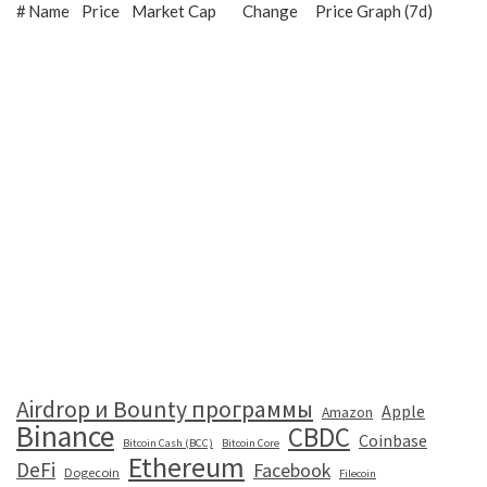
#
Name
Price
Market Cap
Change
Price Graph (7d)
Airdrop и Bounty программы
Apple
Amazon
Binance
CBDC
Coinbase
Bitcoin Cash (BCC)
Bitcoin Core
Ethereum
DeFi
Facebook
Dogecoin
Filecoin