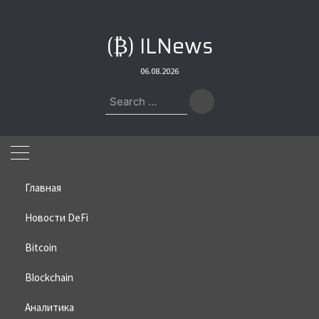
Skip
to
(₿) ILNews
content
06.08.2026
Search
for:
Главная
Новости DeFi
Bitcoin
Home
»
Bitcoin
»
15% валидаторов Ethereum выступили за
повышение лимита газа
Blockchain
15% валидаторов Ethereum
Аналитика
выступили за повышение