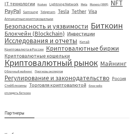
NFT
IT технологии
Lightning Network
Kraken
Meta
Monero (XMR)
PayPal
Tesla
Tether
Visa
Samsung
Telegram
Аппаратные криптокошельки
Биткоин
Безопасность и уязвимости
Блокчейн (Blockchain)
Инвестиции
Исследования и отчеты
Китай
Криптовалютные биржи
Криптовалюта в России
Криптовалютные кошельки
Криптовалютный рынок
Майнинг
Облачный майнинг
Прогнозы экспертов
Регулирование и законодательство
Россия
Торговля криптовалютой
Стейблкоины
блокчейн
отследить биткоин
Партнеры