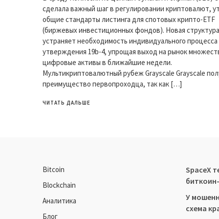
сделала важный шаг в регулировании криптовалют, у
общие стандарты листинга для спотовых крипто-ETF
(биржевых инвестиционных фондов). Новая структур
устраняет необходимость индивидуального процесса
утверждения 19b-4, упрощая выход на рынок множест
цифровые активы в ближайшие недели.
Мультикриптовалютный рубеж Grayscale Grayscale пол
преимущество первопроходца, так как […]
ЧИТАТЬ ДАЛЬШЕ
Bitcoin
SpaceX т
биткоин
Blockchain
У мошенн
Аналитика
схема кр
Блог