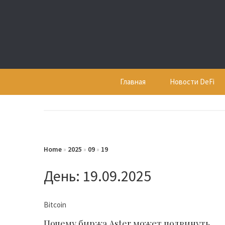
Skip
to
content
Главная
Новости DeFi
Home
»
2025
»
09
»
19
День:
19.09.2025
Bitcoin
Почему биржа Aster может подвинуть