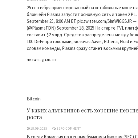
25 сентября ориентированный на «стабильные монеты
блокчейн Plasma запустит основную сеть и токен XPL.
September 25, 8:00 AM ET. pic.twitter.com/SimWiGGSJR —
(@PlasmaFDN) September 18, 2025 На старте TVL плат
составит $2 млрд. Средства распределены между бол
100 DeFi-протоколами, включая Aave , Ethena, Fluid и Eu
словам команды, Plasma сразу станет восьмым крупне
ЧИТАТЬ ДАЛЬШЕ
Bitcoin
У каких альткоинов есть хорошие персп
роста
19.09.2025
ZERO COMMENT
В среду Комиссия по ценным бумагам и биржам (SEC) 