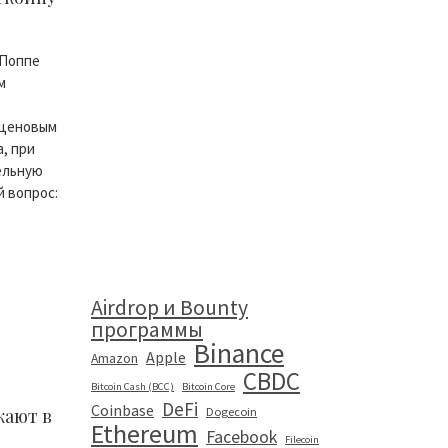
 Поппе
м
 ценовым
, при
ельную
 вопрос:
Airdrop и Bounty
программы
Binance
Apple
Amazon
CBDC
Bitcoin Cash (BCC)
Bitcoin Core
DeFi
Coinbase
кают в
Dogecoin
Ethereum
Facebook
Filecoin