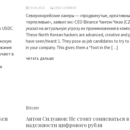
19.09.2025
ZERO COMMENT
Северокорейские хакеры — «продвинутые, креативны
терпеливые», заявил экс-CEO Binance Чанпэн Чжао (CZ
х USDC.
указал на актуальную угрозу их проникновения в комп
These North Korean hackers are advanced, creative and pa
анскую
have seen/heard: 1. They pose as job candidates to try to
ования
in your company. This gives them a “foot in the […]
учают в
ЧИТАТЬ ДАЛЬШЕ
а
я
Bitcoin
кен
Антон Силуанов: Не стоит сомневаться в
надежности цифрового рубля