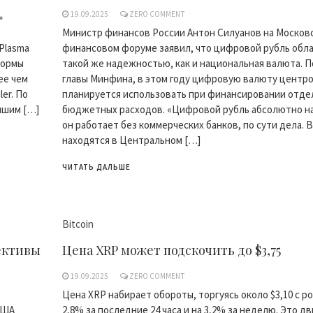
19.09.2025
ZERO COMMENT
»
Министр финансов России Антон Силуанов на Москов
 Plasma
финансовом форуме заявил, что цифровой рубль обл
формы
такой же надежностью, как и национальная валюта. П
ее чем
главы Минфина, в этом году цифровую валюту центр
ler. По
планируется использовать при финансировании отде
йшим […]
бюджетных расходов. «Цифровой рубль абсолютно н
он работает без коммерческих банков, по сути дела. В
находятся в Центральном […]
ЧИТАТЬ ДАЛЬШЕ
Bitcoin
ективы
Цена XRP может подскочить до $3,75
19.09.2025
ZERO COMMENT
Цена XRP набирает обороты, торгуясь около $3,10 с р
США
2,8% за последние 24 часа и на 3,2% за неделю. Это 