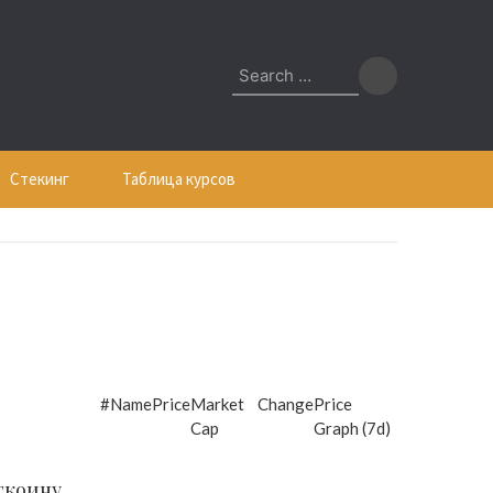
Search
for:
Стекинг
Таблица курсов
#
Name
Price
Market
Change
Price
Cap
Graph (7d)
ткоину