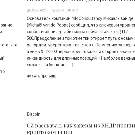
19.09.2025
ZERO COMMENT
Основатель компании MN Consultancy Михаэль ван де
тояние
(Michaël van de Poppe) сообщил, что ключевым уровне
и
сопротивления для биткоина сейчас является $117
500.Преодоление этой отметки откроет путь к новым
того, что
рекордам, уверен криптоэксперт. По мнению эксперта
цене в $118 000 первая криптовалюта откроет значит
ный
ликвидность для длинных позиций: «Наиболее важный
сможет ли биткоин […]
это
ЧИТАТЬ ДАЛЬШЕ
Bitcoin
CZ рассказал, как хакеры из КНДР прони
криптокомпании