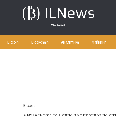
(₿) ILNews
06.08.2026
Bitcoin
Blockchain
Аналитика
Майнинг
Bitcoin
Михаэль ван де Поппе дал прогноз по би