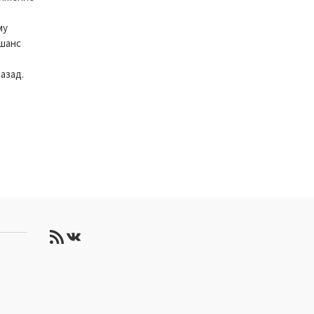
му
 шанс
азад.
RSS-лента
ВКонтакте