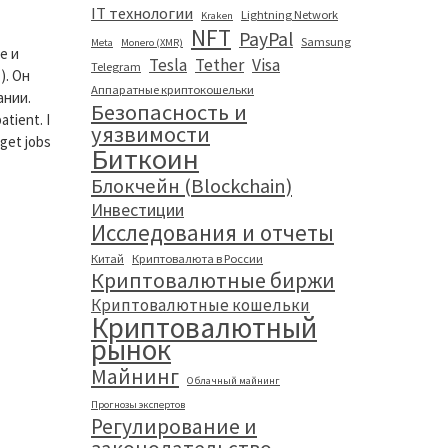
IT технологии
Lightning Network
Kraken
NFT
PayPal
Samsung
Meta
Monero (XMR)
е и
Tesla
Tether
Visa
Telegram
). Он
Аппаратные криптокошельки
ании.
Безопасность и
tient. I
уязвимости
 get jobs
Биткоин
Блокчейн (Blockchain)
Инвестиции
Исследования и отчеты
Китай
Криптовалюта в России
Криптовалютные биржи
Криптовалютные кошельки
Криптовалютный
рынок
Майнинг
Облачный майнинг
Прогнозы экспертов
Регулирование и