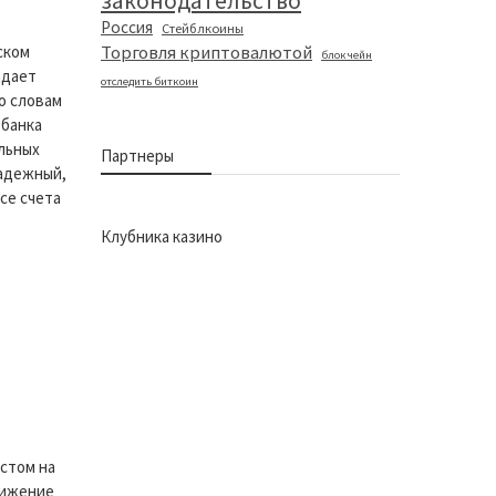
законодательство
Россия
Стейблкоины
ском
Торговля криптовалютой
блокчейн
адает
отследить биткоин
о словам
обанка
льных
Партнеры
адежный,
се счета
Клубника казино
остом на
движение