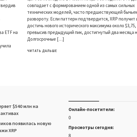
твердив
совпадает с формированием одной из самых сильных
технических моделей, часто предшествующей бычье
а
развороту. Если паттерн подтвердится, XRP получит
достичь нового исторического максимума около $3,75,
ва ETF на
превысив предыдущий пик, достигнутый два месяца н
Долгосрочные […]
учила
ЧИТАТЬ ДАЛЬШЕ
еряет $540 млн на
Онлайн-посетители:
-активах
0
иков появилась новую
Просмотры сегодня:
ажи XRP
8