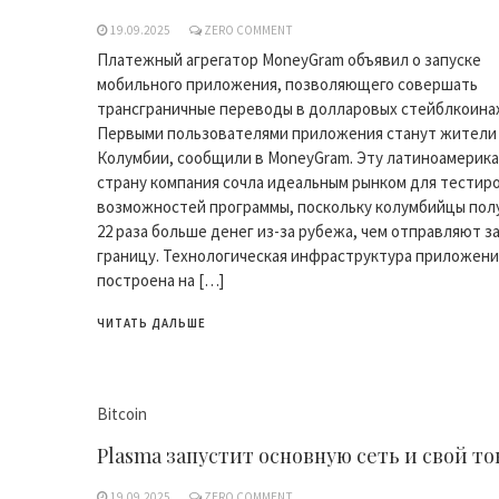
19.09.2025
ZERO COMMENT
Платежный агрегатор MoneyGram объявил о запуске
мобильного приложения, позволяющего совершать
трансграничные переводы в долларовых стейблкоина
Первыми пользователями приложения станут жители
Колумбии, сообщили в MoneyGram. Эту латиноамерик
страну компания сочла идеальным рынком для тестир
возможностей программы, поскольку колумбийцы пол
22 раза больше денег из-за рубежа, чем отправляют з
границу. Технологическая инфраструктура приложени
построена на […]
ЧИТАТЬ ДАЛЬШЕ
Bitcoin
Plasma запустит основную сеть и свой то
19.09.2025
ZERO COMMENT